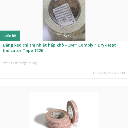
Liên hệ
Băng keo chỉ thị nhiệt hấp khô - 3M™ Comply™ Dry-Heat
Indicator Tape 1226
Vật tư y tế hãng 3M Mỹ
DinhVietMedical Co.,Ltd