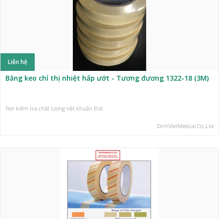
Liên hệ
Băng keo chỉ thị nhiệt hấp ướt - Tương đương 1322-18 (3M)
Test kiểm tra chất lượng tiệt khuẩn Đức
DinhVietMedical Co.,Ltd