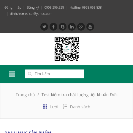
Đăng nhập
Đăng ký
0909.396.838
Hotline: 0938.069.838
dinhvietmedical@yahoo.com
Trang chủ
Test kiểm tra chất lượng tiệt khuẩn Đức
Lưới
Danh sách
DANH MỤC SẢN PHẨM