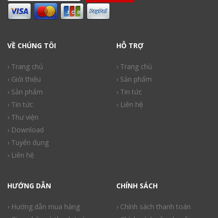
VỀ CHÚNG TÔI
HỖ TRỢ
› Trang chủ
› Trang chủ
› Giới thiệu
› Sản phẩm
› Sản phẩm
› Tin tức
› Tin tức
› Liên hệ
› Thư viện
› Download
› Tuyển dụng
› Liên hệ
HƯỚNG DẪN
CHÍNH SÁCH
› Hướng dẫn mua hàng
› Chính sách thanh toán