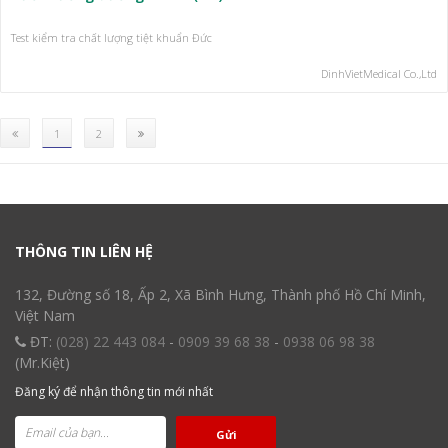
Test kiểm tra chất lượng tiệt khuẩn Đức
DinhVietMedical Co.,Ltd
(current)
1
2
THÔNG TIN LIÊN HỆ
132, Đường số 18, Ấp 2, Xã Bình Hưng, Thành phố Hồ Chí Minh,
Việt Nam
ĐT:
(028) 22 443 084
-
0909 39 68 38
-
0938 06 98 38
(Mr.Kiệt)
Đăng ký để nhận thông tin mới nhất
Gửi