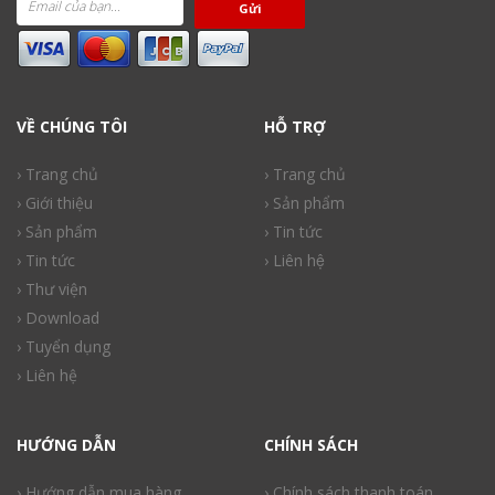
Gửi
VỀ CHÚNG TÔI
HỖ TRỢ
› Trang chủ
› Trang chủ
› Giới thiệu
› Sản phẩm
› Sản phẩm
› Tin tức
› Tin tức
› Liên hệ
› Thư viện
› Download
› Tuyển dụng
› Liên hệ
HƯỚNG DẪN
CHÍNH SÁCH
› Hướng dẫn mua hàng
› Chính sách thanh toán