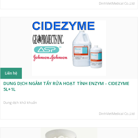
DinhVietMedical Co.,Ltd
Liên hệ
DUNG DỊCH NGÂM TẨY RỬA HOẠT TÍNH ENZYM - CIDEZYME
5L+1L
Dung dịch khử khuẩn
DinhVietMedical Co.,Ltd