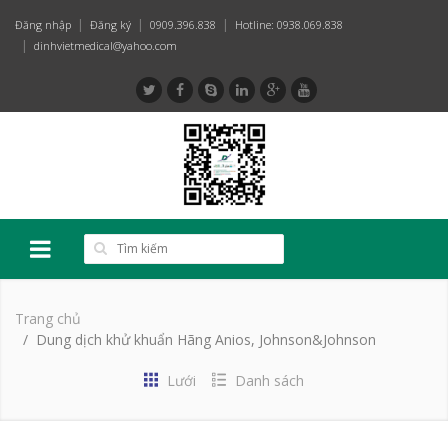
Đăng nhập
Đăng ký
0909.396.838
Hotline: 0938.069.838
dinhvietmedical@yahoo.com
Trang chủ
Dung dịch khử khuẩn Hãng Anios, Johnson&Johnson
Lưới
Danh sách