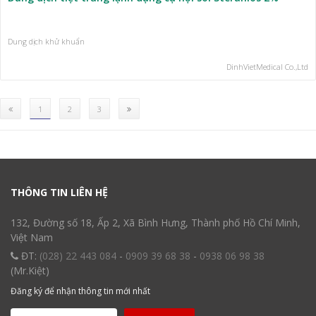
Dung dịch khử khuẩn
DinhVietMedical Co.,Ltd
(current)
1
2
3
THÔNG TIN LIÊN HỆ
132, Đường số 18, Ấp 2, Xã Bình Hưng, Thành phố Hồ Chí Minh,
Việt Nam
ĐT:
(028) 22 443 084
-
0909 39 68 38
-
0938 06 98 38
(Mr.Kiệt)
Đăng ký để nhận thông tin mới nhất