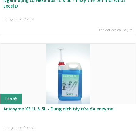
Ngâm dụng cụ Hexanios 1L & 5L - Thay thế tên mới Anios
Excel'D
Dung dịch khử khuẩn
DinhVietMedical Co.,Ltd
Liên hệ
Aniosyme X3 1L & 5L - Dung dịch tẩy rửa đa enzyme
Dung dịch khử khuẩn