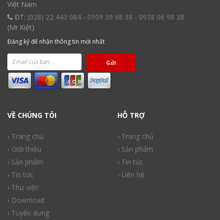
Việt Nam
ĐT:
(028) 22 443 084
-
0909 39 68 38
-
0938 06 98 38
(Mr.Kiệt)
Đăng ký để nhận thông tin mới nhất
Gửi
VỀ CHÚNG TÔI
HỖ TRỢ
› Trang chủ
› Trang chủ
› Giới thiệu
› Sản phẩm
› Sản phẩm
› Tin tức
› Tin tức
› Liên hệ
› Thư viện
› Download
› Tuyển dụng