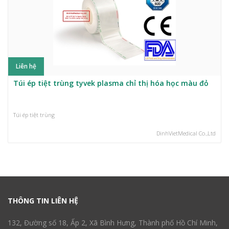
Liên hệ
Túi ép tiệt trùng tyvek plasma chỉ thị hóa học màu đỏ
Túi ép tiệt trùng
DinhVietMedical Co.,Ltd
THÔNG TIN LIÊN HỆ
132, Đường số 18, Ấp 2, Xã Bình Hưng, Thành phố Hồ Chí Minh,