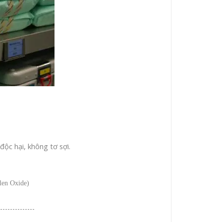
ộc hại, không tơ sợi.
len Oxide)
--------------