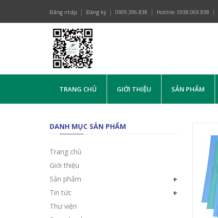
Đăng nhập
Đăng ký
0909.396.838
Hotline: 0938.069.838
TRANG CHỦ
GIỚI THIỆU
SẢN PHẨM
DANH MỤC SẢN PHẨM
Trang chủ
Giới thiệu
Sản phẩm
+
Tin tức
+
Thư viện