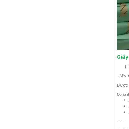
Giấy
Cấu t
Được c
Công d
--------