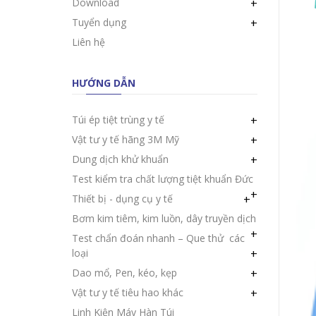
Download
+
Tuyển dụng
+
Liên hệ
HƯỚNG DẪN
Túi ép tiệt trùng y tế
+
Vật tư y tế hãng 3M Mỹ
+
Dung dịch khử khuẩn
+
Test kiểm tra chất lượng tiệt khuẩn Đức
+
Thiết bị - dụng cụ y tế
+
Bơm kim tiêm, kim luồn, dây truyền dịch
+
Test chẩn đoán nhanh – Que thử các
loại
+
Dao mổ, Pen, kéo, kẹp
+
Vật tư y tế tiêu hao khác
+
Linh Kiện Máy Hàn Túi