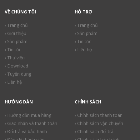
VỀ CHÚNG TÔI
HỖ TRỢ
› Trang chủ
› Trang chủ
› Giới thiệu
› Sản phẩm
› Sản phẩm
› Tin tức
› Tin tức
› Liên hệ
› Thư viện
› Download
› Tuyển dụng
› Liên hệ
HƯỚNG DẪN
CHÍNH SÁCH
› Hướng dẫn mua hàng
› Chính sách thanh toán
› Giao nhận và thanh toán
› Chính sách vận chuyển
› Đổi trả và bảo hành
› Chính sách đổi trả
› Đăng kí thành viên
› Chính sách bảo hành