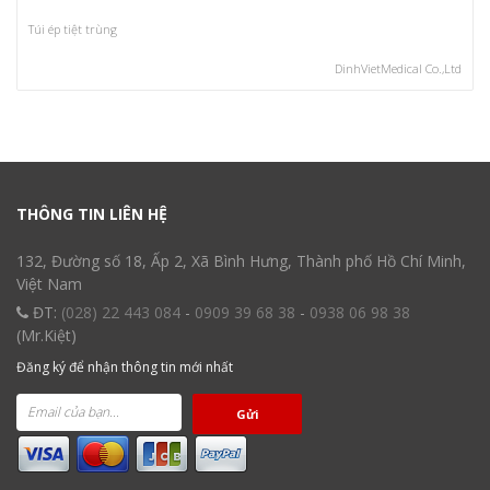
Túi ép tiệt trùng
DinhVietMedical Co.,Ltd
THÔNG TIN LIÊN HỆ
132, Đường số 18, Ấp 2, Xã Bình Hưng, Thành phố Hồ Chí Minh,
Việt Nam
ĐT:
(028) 22 443 084
-
0909 39 68 38
-
0938 06 98 38
(Mr.Kiệt)
Đăng ký để nhận thông tin mới nhất
Gửi