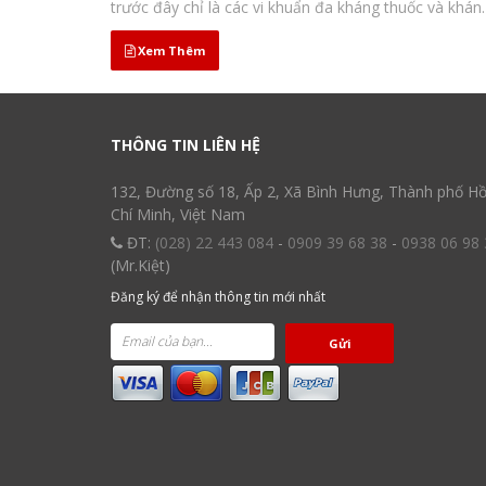
trước đây chỉ là các vi khuẩn đa kháng thuốc và khán
thuốc rộng. Một phụ nữ ở tiểu bang Pennsylvania đã
trở thành người Mỹ đầu tiên nhận...
Xem Thêm
THÔNG TIN LIÊN HỆ
132, Đường số 18, Ấp 2, Xã Bình Hưng, Thành phố H
Chí Minh, Việt Nam
ĐT:
(028) 22 443 084
-
0909 39 68 38
-
0938 06 98 
(Mr.Kiệt)
Đăng ký để nhận thông tin mới nhất
Gửi