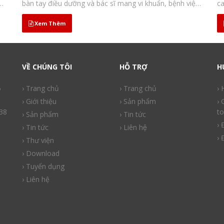
g
bàn tay điều dưỡng và bác sĩ mang vi khuẩn, bệnh viện
ca
Thống Nhất (TP HCM) công bố. Phát động nhân viên y
Na
tế rửa tay để...
(A
Xem Thêm
VỀ CHÚNG TÔI
HỖ TRỢ
H
ồ
› Trang chủ
› Trang chủ
›
› Giới thiệu
› Sản phẩm
› 
38
to
› Sản phẩm
› Tin tức
› 
› Tin tức
› Liên hệ
› 
› Thư viện
› Download
› Tuyển dụng
› Liên hệ