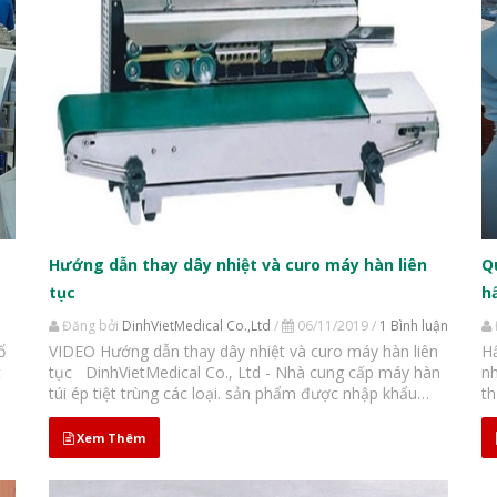
Hướng dẫn thay dây nhiệt và curo máy hàn liên
Q
tục
h
Đăng bởi
DinhVietMedical Co.,Ltd
/
06/11/2019 /
1 Bình luận
ổ
VIDEO Hướng dẫn thay dây nhiệt và curo máy hàn liên
Hấ
t
tục DinhVietMedical Co., Ltd - Nhà cung cấp máy hàn
nh
túi ép tiệt trùng các loại. sản phẩm được nhập khẩu
th
trực tiếp từ những hãng nổi tiếng : Hawo, EeasySeal,
đị
Yuzhong,...v.v.. các sản phẩm máy hàn túi ép tiệt trùng
cầ
Xem Thêm
đều...