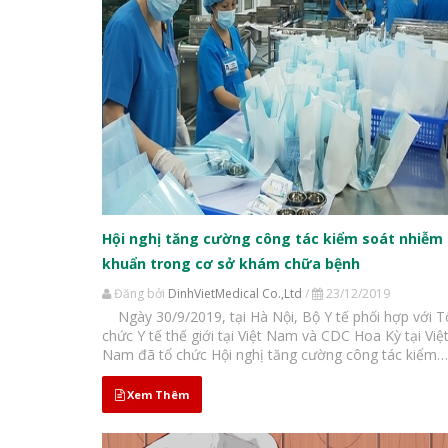
Hội nghị tăng cường công tác kiểm soát nhiễm
khuẩn trong cơ sở khám chữa bệnh
Đăng bởi
DinhVietMedical Co.,Ltd
/
23/12/2019
Ngày 30/9/2019, tại Hà Nội, Bộ Y tế phối hợp với T
chức Y tế thế giới tại Việt Nam và CDC Hoa Kỳ tại Việ
Nam đã tổ chức Hội nghị tăng cường công tác kiểm
soát nhiễm khuẩn(KSNK) tại Khoa Gây mê hồi sức và
hồi sức tích cực...
Xem Thêm