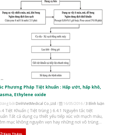
ác Phương Pháp Tiệt khuẩn : Hấp ướt, hấp khô,
lasma, Ethylene oxide
Đăng bởi
DinhVietMedical Co.,Ltd
/
16/05/2016 /
3 Bình luận
 cụ thiết yếu tiếp xúc với mạch máu,
iêm mạc không nguyên vẹn hay những nơi vô trùng
ên cơ thể, phải được tiệt khuẩn. Tiệt khuẩn nghĩa là
 dụng một quy trình vật lý...
Xem Thêm