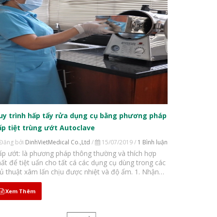
uy trình hấp tẩy rửa dụng cụ bằng phương pháp
ấp tiệt trùng ướt Autoclave
Đăng bởi
DinhVietMedical Co.,Ltd
/
15/07/2019 /
1 Bình luận
p ướt: là phương pháp thông thường và thích hợp
ất để tiệt uẩn cho tất cá các dụng cụ dùng trong các
ủ thuật xâm lấn chịu được nhiệt và độ ẩm. 1. Nhận
nh chung Vô khuẩn tiệt khuẩn là một trong những yêu
u hàng đầu của ngành y...
Xem Thêm