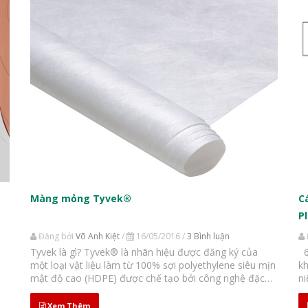
Màng mỏng Tyvek®
C
P
Đăng bởi
Võ Anh Kiệt
/
16/05/2016 /
3 Bình luận
Tyvek là gì? Tyvek® là nhãn hiệu được đăng ký của
6.4 Tiệt Khuẩn ( Tiệt trùng ) 6.4.1 Nguyên tắc tiệt
ấp
một loại vật liệu làm từ 100% sợi polyethylene siêu mịn
khuẩn Tất cả dụng
mật độ cao (HDPE) được chế tạo bởi công nghệ đặc
n
g
biệt của tập đoàn DuPont -USA. Tyvek tạo thành bởi
tr
các sợi siêu nhỏ được gắn với...
sử
Xem Thêm