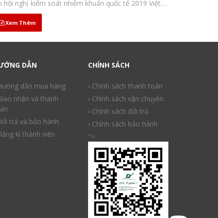
i hội nghị kiểm soát nhiễm khuẩn quốc tế 2019 Việt
m sẽ đăng cai Hội nghị kiểm soát nhiễm khuẩn
PSIC) 2019 từ 19/3 đến 22/3/2019 và dự kiến...
Xem Thêm
ƯỚNG DẪN
CHÍNH SÁCH
 Hướng dẫn mua hàng
› Chính sách thanh toán
Giao nhận và thanh
› Chính sách vận chuyển
án
› Chính sách đổi trả
Đổi trả và bảo hành
› Chính sách bảo hành
Đăng kí thành viên
">