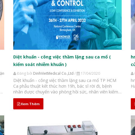
t
Diệt khuẩn - công việc thầm lặng sau ca mổ (
h
kiểm soát nhiễm khuẩn )
c
uận
Đăng bởi
DinhVietMedical Co.,Ltd
/
17/04/2020
Diệt khuẩn - công việc thầm lặng sau ca mổ TP HCM
h
Ca phẫu thuật kết thúc hơn 19h, bác sĩ rời đi, bệnh
H
nhân được chuyển vào phòng hồi sức, nhân viên kiểm
soát nhiễm khuẩn bắt tay vào việc. Hai nhân viên Khoa
Kiểm soát Nhiễm khuẩn, Bệnh viện Bình...
Xem Thêm