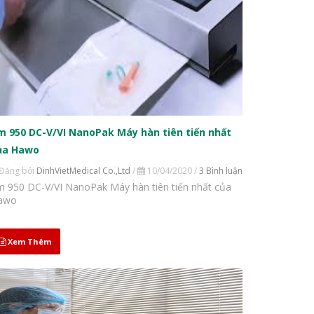
m 950 DC-V/VI NanoPak Máy hàn tiên tiến nhất
ủa Hawo
Đăng bởi
DinhVietMedical Co.,Ltd
/
10/04/2020 /
3 Bình luận
m 950 DC-V/VI NanoPak Máy hàn tiên tiến nhất của
awo
Xem Thêm