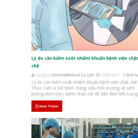
Lý do cần kiểm soát nhiễm khuẩn bệnh viện chặ
chẽ
Đăng bởi
DinhVietMedical Co.,Ltd
/
20/05/2017 /
1 Bình l
Lý do cần kiểm soát nhiễm khuẩn bệnh viện chặt chẽ
Theo Tiến sĩ Đỗ Minh Hùng, nếu môi trường vệ sinh
không đảm bảo, bệnh nhân rất dễ dẫn đến tình trạng
viêm nhiễm nặng. Mối lo từ nhiễm khuẩn bệnh viện
Nhiễm khuẩn bệnh viện là một trong những vấn đề...
Xem Thêm