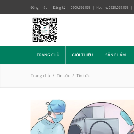
Đăng nhập
Đăng ký
0909.396.838
Hotline: 0938.069.838
TRANG CHỦ
GIỚI THIỆU
SẢN PHẨM
Trang chủ
Tin tức
Tin tức