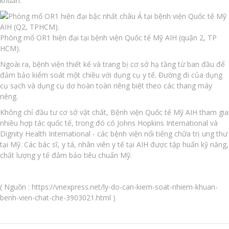
khuẩn.
Phòng mổ OR1 hiện đại tại bệnh viện Quốc tế Mỹ AIH (quận 2, TP
HCM).
Ngoài ra, bệnh viện thiết kế và trang bị cơ sở hạ tầng từ ban đầu để
đảm bảo kiểm soát một chiều với dụng cụ y tế. Đường đi của dụng
cụ sạch và dụng cụ dơ hoàn toàn riêng biệt theo các thang máy
riêng.
Không chỉ đầu tư cơ sở vật chất, Bệnh viện Quốc tế Mỹ AIH tham gia
nhiều hợp tác quốc tế, trong đó có Johns Hopkins International và
Dignity Health International - các bệnh viện nổi tiếng chữa trị ung thư
tại Mỹ. Các bác sĩ, y tá, nhân viên y tế tại AIH được tập huấn kỹ năng,
chất lượng y tế đảm bảo tiêu chuẩn Mỹ.
( Nguồn : https://vnexpress.net/ly-do-can-kiem-soat-nhiem-khuan-
benh-vien-chat-che-3903021.html )