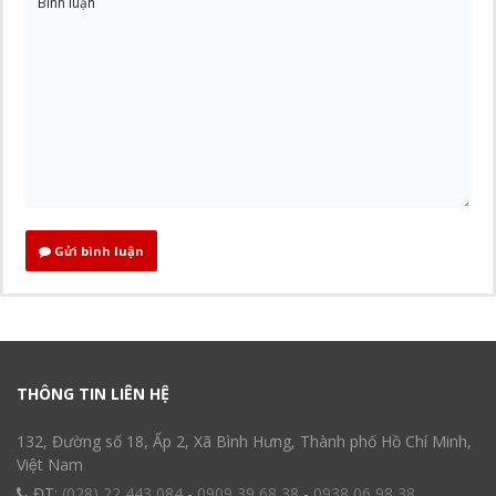
Gửi bình luận
THÔNG TIN LIÊN HỆ
132, Đường số 18, Ấp 2, Xã Bình Hưng, Thành phố Hồ Chí Minh,
Việt Nam
ĐT:
(028) 22 443 084
-
0909 39 68 38
-
0938 06 98 38