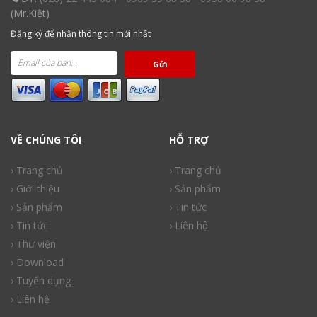
(Mr.Kiệt)
Đăng ký để nhận thông tin mới nhất
Gửi
VỀ CHÚNG TÔI
HỖ TRỢ
› Trang chủ
› Trang chủ
› Giới thiệu
› Sản phẩm
› Sản phẩm
› Tin tức
› Tin tức
› Liên hệ
› Thư viện
› Download
› Tuyển dụng
› Liên hệ