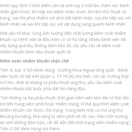
WHO quy định 5 thời điểm cần vệ sinh tay ở mỗi lần chăm sóc bệnh
nhân gồm trước khi tiếp xúc bệnh nhân, trước khi làm thủ thuật vô
trùng, sau khi phơi nhiễm với dịch tiết bệnh nhân, sau khi tiếp xúc với
bệnh nhân và sau khi tiếp xúc với vật dụng xung quanh bệnh nhân.
Một yếu tố khác cũng ảnh hưởng đến chất lượng kiểm soát nhiễm
khuẩn tại bệnh viện là điều kiện cơ sở hạ tầng. Nhiều bệnh viện đã
xây dựng quá lâu, không đảm bảo đủ các yêu cầu về kiểm soát
nhiễm khuẩn theo tiêu chuẩn quốc tế.
Kiểm soát nhiễm khuẩn chặt chẽ
Tiến sĩ, bác sĩ Đỗ Minh Hùng - trưởng khoa Ngoại tổng quát - Bệnh
viện Quốc tế Mỹ AIH (quận 2, TP HCM) cho biết, với các trường hợp
mổ lớn, nhất là những ca phẫu thuật ung thư, yêu cầu kiểm soát
nhiễm khuẩn bắt buộc phải đặt lên hàng đầu.
"Với những ca đại phẫu thuật, thời gian nằm viện kéo dài có thể dẫn
tới tình trạng viêm phổi hoặc nhiễm trùng. Vì thế quy trình kiểm soát
nhiễm khuẩn cần được chú trọng. Trung bình một ca mổ ung thư
khoảng ba tiếng, khả năng bị viêm phổi sẽ rất cao. Nếu môi trường
vệ sinh không đảm bảo, rất dễ dẫn đến tình trạng viêm nhiễm nặng",
Tiến sĩ Đỗ Minh Hùng nói thêm.