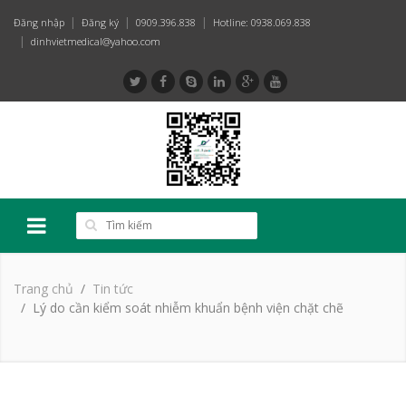
Đăng nhập
Đăng ký
0909.396.838
Hotline: 0938.069.838
dinhvietmedical@yahoo.com
Trang chủ
Tin tức
Lý do cần kiểm soát nhiễm khuẩn bệnh viện chặt chẽ