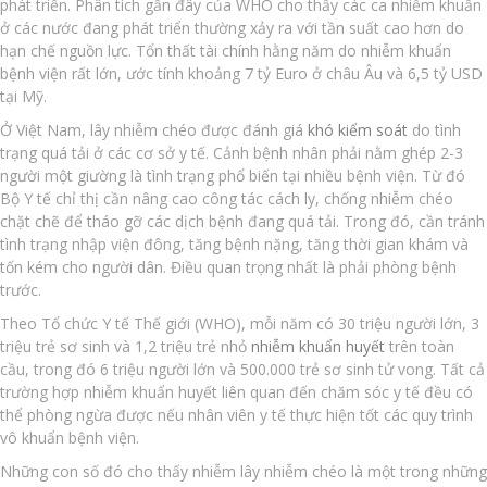
phát triển. Phân tích gần đây của WHO cho thấy các ca nhiễm khuẩn
ở các nước đang phát triển thường xảy ra với tần suất cao hơn do
hạn chế nguồn lực. Tổn thất tài chính hằng năm do nhiễm khuẩn
bệnh viện rất lớn, ước tính khoảng 7 tỷ Euro ở châu Âu và 6,5 tỷ USD
tại Mỹ.
Ở Việt Nam, lây nhiễm chéo được đánh giá
khó kiểm soát
do tình
trạng quá tải ở các cơ sở y tế. Cảnh bệnh nhân phải nằm ghép 2-3
người một giường là tình trạng phổ biến tại nhiều bệnh viện. Từ đó
Bộ Y tế chỉ thị cần nâng cao công tác cách ly, chống nhiễm chéo
chặt chẽ để tháo gỡ các dịch bệnh đang quá tải. Trong đó, cần tránh
tình trạng nhập viện đông, tăng bệnh nặng, tăng thời gian khám và
tốn kém cho người dân. Điều quan trọng nhất là phải phòng bệnh
trước.
Theo Tổ chức Y tế Thế giới (WHO), mỗi năm có 30 triệu người lớn, 3
triệu trẻ sơ sinh và 1,2 triệu trẻ nhỏ
nhiễm khuẩn huyết
trên toàn
cầu, trong đó 6 triệu người lớn và 500.000 trẻ sơ sinh tử vong. Tất cả
trường hợp nhiễm khuẩn huyết liên quan đến chăm sóc y tế đều có
thể phòng ngừa được nếu nhân viên y tế thực hiện tốt các quy trình
vô khuẩn bệnh viện.
Những con số đó cho thấy nhiễm lây nhiễm chéo là một trong những