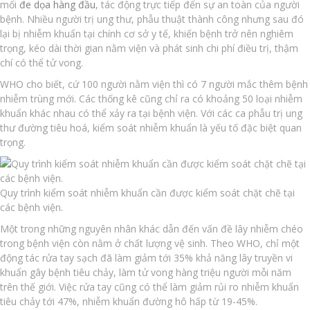
mối
đe dọa hàng đầu
, tác động trực tiếp đến sự an toàn của người
bệnh. Nhiều người trị ung thư, phẫu thuật thành công nhưng sau đó
lại bị nhiễm khuẩn tại chính cơ sở y tế, khiến bệnh trở nên nghiêm
trọng, kéo dài thời gian nằm viện và phát sinh chi phí điều trị, thậm
chí có thể tử vong.
WHO cho biết, cứ 100 người nằm viện thì có 7 người mắc thêm bệnh
nhiễm trùng mới. Các thống kê cũng chỉ ra có khoảng 50 loại nhiễm
khuẩn khác nhau có thể xảy ra tại bệnh viện. Với các ca phẫu trị ung
thư đường tiêu hoá, kiểm soát nhiễm khuẩn là yếu tố đặc biệt quan
trọng.
Quy trình kiểm soát nhiễm khuẩn cần được kiểm soát chặt chẽ tại
các bệnh viện.
Một trong những nguyên nhân khác dẫn đến vấn đề lây nhiễm chéo
trong bệnh viện còn nằm ở chất lượng vệ sinh. Theo WHO, chỉ một
động tác rửa tay sạch đã làm giảm tới 35% khả năng lây truyền vi
khuẩn gây bệnh tiêu chảy, làm tử vong hàng triệu người mỗi năm
trên thế giới. Việc rửa tay cũng có thể làm giảm rủi ro nhiễm khuẩn
tiêu chảy tới 47%, nhiễm khuẩn đường hô hấp từ 19-45%.