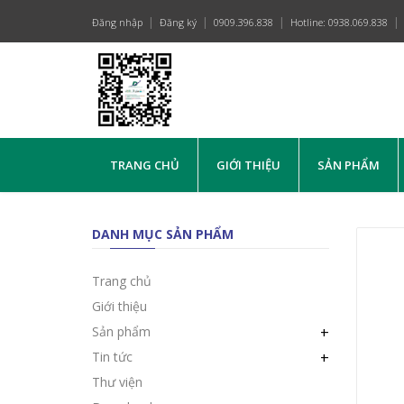
Đăng nhập
Đăng ký
0909.396.838
Hotline: 0938.069.838
TRANG CHỦ
GIỚI THIỆU
SẢN PHẨM
DANH MỤC SẢN PHẨM
Trang chủ
Giới thiệu
Sản phẩm
+
Tin tức
+
Thư viện