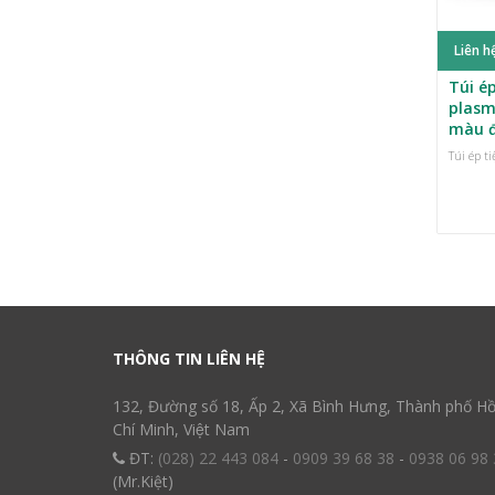
Liên h
Túi ép
plasm
màu 
Túi ép t
THÔNG TIN LIÊN HỆ
132, Đường số 18, Ấp 2, Xã Bình Hưng, Thành phố H
Chí Minh, Việt Nam
ĐT:
(028) 22 443 084
-
0909 39 68 38
-
0938 06 98 
(Mr.Kiệt)