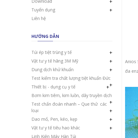
Download
+
Tuyển dụng
+
Liên hệ
HƯỚNG DẪN
Túi ép tiệt trùng y tế
+
Vật tư y tế hãng 3M Mỹ
+
Anios 
Dung dịch khử khuẩn
+
đa enz
Test kiểm tra chất lượng tiệt khuẩn Đức
+
Thiết bị - dụng cụ y tế
+
Bơm kim tiêm, kim luồn, dây truyền dịch
+
Test chẩn đoán nhanh – Que thử các
loại
+
Dao mổ, Pen, kéo, kẹp
+
Vật tư y tế tiêu hao khác
+
Linh Kiện Máy Hàn Túi