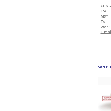
CÔNG 
TSC:
1
MST:
Tel :
(
Web:
E-mai
SẢN PH