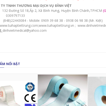
TY TNHH THƯƠNG MẠI DỊCH VỤ ĐỈNH VIỆT
32 Đường Số 18,Ấp 2, Xã Bình Hưng, Huyện Bình Chánh,TPHCM
(
0309797133
848)22443084 - Mobile: 0909 39 68 38 - 0938 06 98 38 (Mr. Kiệt)
www.tuihaptiettrung.com
;
www.tuihaptiettrung.vn
;
www.dinhvietmedi
l:
dinhvietmedical@yahoo.com
ẨM NỔI BẬT