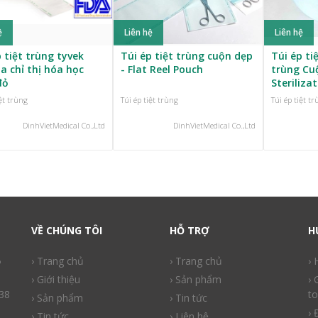
ệ
Liên hệ
Liên hệ
 tiệt trùng tyvek
Túi ép tiệt trùng cuộn dẹp
Túi ép ti
a chỉ thị hóa học
- Flat Reel Pouch
trùng Cu
đỏ
Steriliza
iệt trùng
Túi ép tiệt trùng
Túi ép tiệt t
DinhVietMedical Co.,Ltd
DinhVietMedical Co.,Ltd
VỀ CHÚNG TÔI
HỖ TRỢ
H
ồ
› Trang chủ
› Trang chủ
›
› Giới thiệu
› Sản phẩm
› 
38
to
› Sản phẩm
› Tin tức
› 
› Tin tức
› Liên hệ