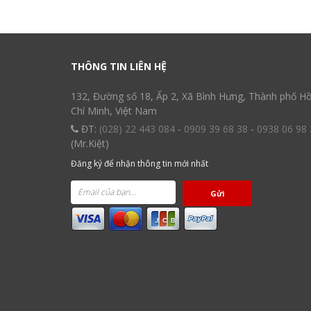
THÔNG TIN LIÊN HỆ
132, Đường số 18, Ấp 2, Xã Bình Hưng, Thành phố H
Chí Minh, Việt Nam
ĐT:
(028) 22 443 084
-
0909 39 68 38
-
0938 06 98 
(Mr.Kiệt)
Đăng ký để nhận thông tin mới nhất
Gửi