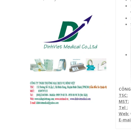
CÔNG 
TSC:
1
MST:
Tel :
(
Web:
E-mai