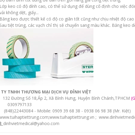
Lớp keo có độ dính cao, có thể sử dụng để dùng cố định cho việc đóng
vải không dệt, giấy...
Băng keo được thiết kế có độ co giãn tốt cũng như chịu nhiệt độ cao t
Sau tiệt trùng, các vạch chỉ thị sẽ chuyển sang màu khác. Băng keo d
TY TNHH THƯƠNG MẠI DỊCH VỤ ĐỈNH VIỆT
32 Đường Số 18,Ấp 2, Xã Bình Hưng, Huyện Bình Chánh,TPHCM
(
0309797133
848)22443084 - Mobile: 0909 39 68 38 - 0938 06 98 38 (Mr. Kiệt)
www.tuihaptiettrung.com
;
www.tuihaptiettrung.vn
;
www.dinhvietmedi
l:
dinhvietmedical@yahoo.com