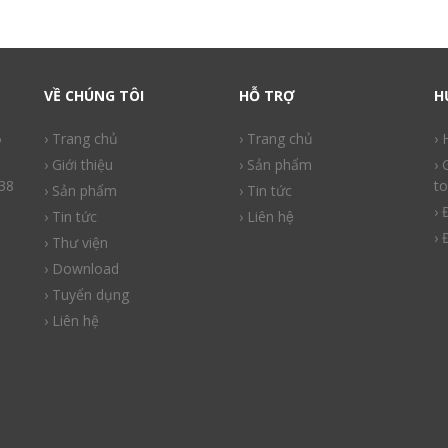
VỀ CHÚNG TÔI
HỖ TRỢ
H
ồ
› Trang chủ
› Trang chủ
›
› Giới thiệu
› Sản phẩm
› 
38
to
› Sản phẩm
› Tin tức
› 
› Tin tức
› Liên hệ
› 
› Thư viện
› Download
› Tuyển dụng
› Liên hệ