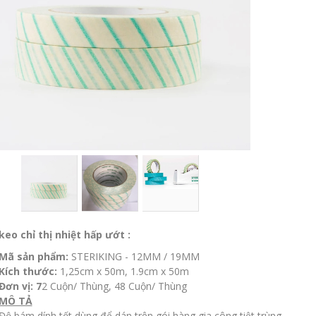
keo chỉ thị nhiệt hấp ướt :
Mã sản phẩm:
STERIKING - 12MM / 19MM
Kích thước:
1,25cm x 50m, 1.9cm x 50m
Đơn vị: 7
2 Cuộn/ Thùng, 48 Cuộn/ Thùng
MÔ TẢ
Độ bám dính tốt dùng để dán trên gói hàng gia công tiệt trùng.