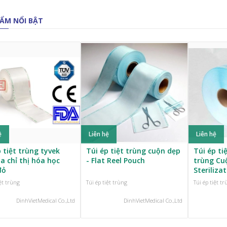
ẨM NỔI BẬT
ệ
Liên hệ
Liên hệ
 tiệt trùng tyvek
Túi ép tiệt trùng cuộn dẹp
Túi ép ti
a chỉ thị hóa học
- Flat Reel Pouch
trùng Cu
đỏ
Steriliza
iệt trùng
Túi ép tiệt trùng
Túi ép tiệt t
DinhVietMedical Co.,Ltd
DinhVietMedical Co.,Ltd