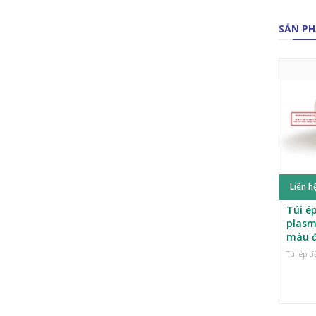
SẢN PH
Liên h
Túi ép
plasm
màu 
Túi ép t