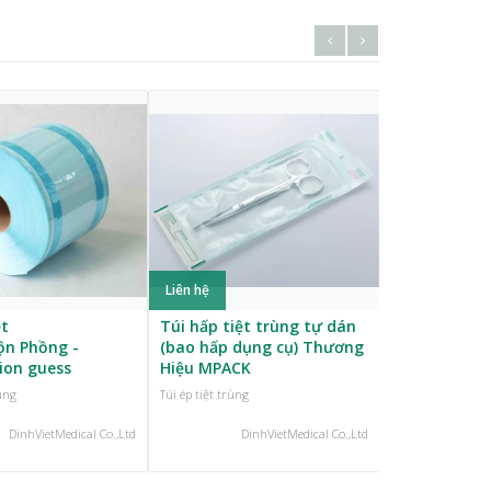
Liên hệ
Liên hệ
ệt
Túi hấp tiệt trùng tự dán
Giấy Gói, Kh
ộn Phồng -
(bao hấp dụng cụ) Thương
Y Tế vải không dệt SMS,
tion guess
Hiệu MPACK
SMMMS
rùng
Túi ép tiệt trùng
Túi ép tiệt trùng
DinhVietMedical Co.,Ltd
DinhVietMedical Co.,Ltd
Din