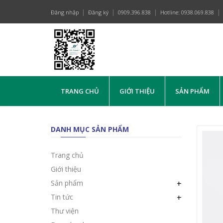
Đăng nhập
Đăng ký
0909.396.838
Hotline: 0938.069.838
TRANG CHỦ
GIỚI THIỆU
SẢN PHẨM
DANH MỤC SẢN PHẨM
Trang chủ
Giới thiệu
Sản phẩm
+
Tin tức
+
Thư viện