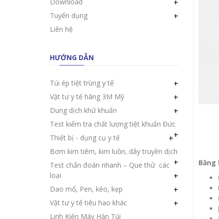
Download
+
Tuyển dụng
+
Liên hệ
HƯỚNG DẪN
Túi ép tiệt trùng y tế
+
Vật tư y tế hãng 3M Mỹ
+
Dung dịch khử khuẩn
+
Test kiểm tra chất lượng tiệt khuẩn Đức
+
Thiết bị - dụng cụ y tế
+
Bơm kim tiêm, kim luồn, dây truyền dịch
+
Băng 
Test chẩn đoán nhanh – Que thử các
loại
+
Dao mổ, Pen, kéo, kẹp
+
Vật tư y tế tiêu hao khác
+
Linh Kiện Máy Hàn Túi