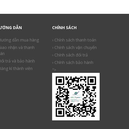
ƯỚNG DẪN
CHÍNH SÁCH
 Hướng dẫn mua hàng
› Chính sách thanh toán
Giao nhận và thanh
› Chính sách vận chuyển
án
› Chính sách đổi trả
Đổi trả và bảo hành
› Chính sách bảo hành
Đăng kí thành viên
">