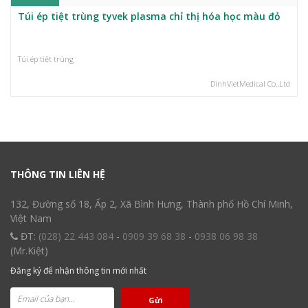
Túi ép tiệt trùng tyvek plasma chỉ thị hóa học màu đỏ
Túi ép tiệt trùng
DinhVietMedical Co.,Ltd
THÔNG TIN LIÊN HỆ
132, Đường số 18, Ấp 2, Xã Bình Hưng, Thành phố Hồ Chí Minh,
Việt Nam
ĐT:
(028) 22 443 084
-
0909 39 68 38
-
0938 06 98 38
(Mr.Kiệt)
Đăng ký để nhận thông tin mới nhất
Gửi