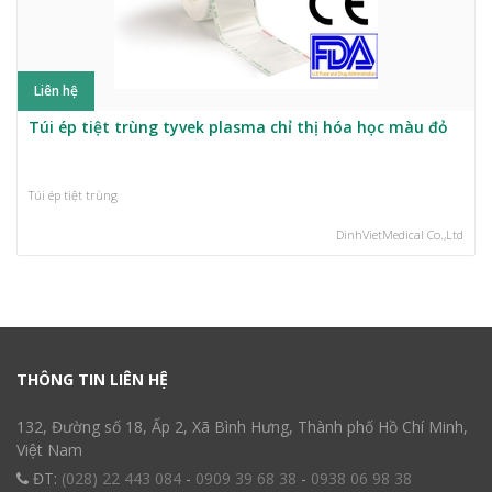
Liên hệ
Túi ép tiệt trùng tyvek plasma chỉ thị hóa học màu đỏ
Túi ép tiệt trùng
DinhVietMedical Co.,Ltd
THÔNG TIN LIÊN HỆ
132, Đường số 18, Ấp 2, Xã Bình Hưng, Thành phố Hồ Chí Minh,
Việt Nam
ĐT:
(028) 22 443 084
-
0909 39 68 38
-
0938 06 98 38