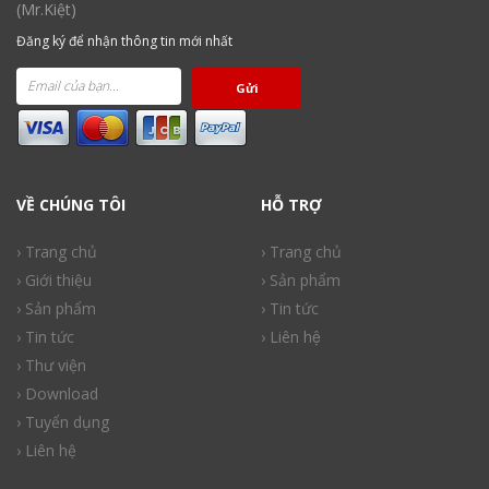
(Mr.Kiệt)
Đăng ký để nhận thông tin mới nhất
Gửi
VỀ CHÚNG TÔI
HỖ TRỢ
› Trang chủ
› Trang chủ
› Giới thiệu
› Sản phẩm
› Sản phẩm
› Tin tức
› Tin tức
› Liên hệ
› Thư viện
› Download
› Tuyển dụng
› Liên hệ