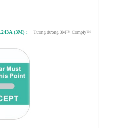
g 1243A (3M) :
Tương đương 3M™ Comply™