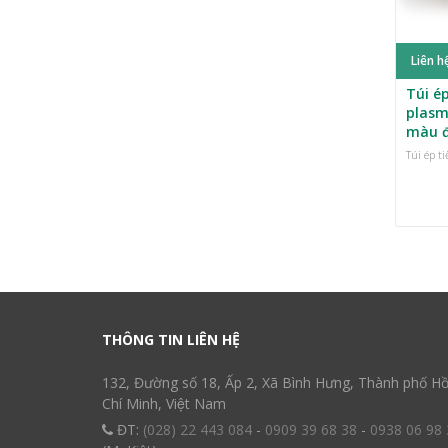
Liên h
Túi ép
plasm
màu 
Túi ép t
THÔNG TIN LIÊN HỆ
132, Đường số 18, Ấp 2, Xã Bình Hưng, Thành phố H
Chí Minh, Việt Nam
ĐT:
(028) 22 443 084
-
0909 39 68 38
-
0938 06 98 