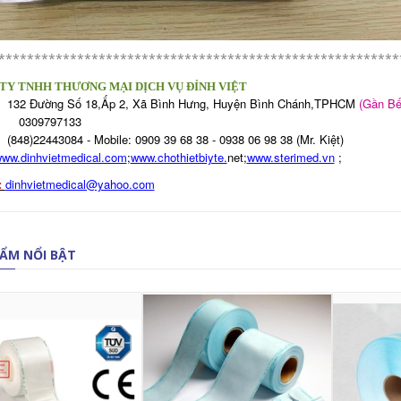
********************************************************
TY TNHH THƯƠNG MẠI DỊCH VỤ ĐỈNH VIỆT
32 Đường Số 18,Ấp 2, Xã Bình Hưng, Huyện Bình Chánh,TPHCM
(Gần Bế
309797133
48)22443084 - Mobile: 0909 39 68 38 - 0938 06 98 38 (Mr. Kiệt)
ww.dinhvietmedical.com
;
www.chothietbiyte.
net;
www.sterimed.vn
;
:
dinhvietmedical@yahoo.com
ẨM NỔI BẬT