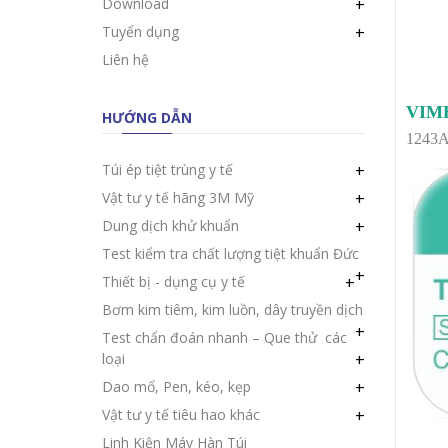
Download
+
Tuyển dụng
+
Liên hệ
VIME
HƯỚNG DẪN
1243
Túi ép tiệt trùng y tế
+
Vật tư y tế hãng 3M Mỹ
+
Dung dịch khử khuẩn
+
Test kiểm tra chất lượng tiệt khuẩn Đức
+
Thiết bị - dụng cụ y tế
+
Bơm kim tiêm, kim luồn, dây truyền dịch
+
Test chẩn đoán nhanh – Que thử các
loại
+
Dao mổ, Pen, kéo, kẹp
+
Vật tư y tế tiêu hao khác
+
Linh Kiện Máy Hàn Túi