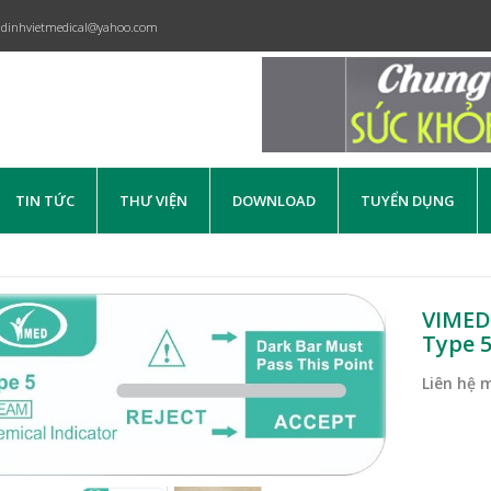
dinhvietmedical@yahoo.com
TIN TỨC
THƯ VIỆN
DOWNLOAD
TUYỂN DỤNG
VIMED 
Type 
Liên hệ 