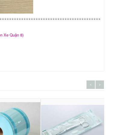
******************************************
n Xe Quận 8)