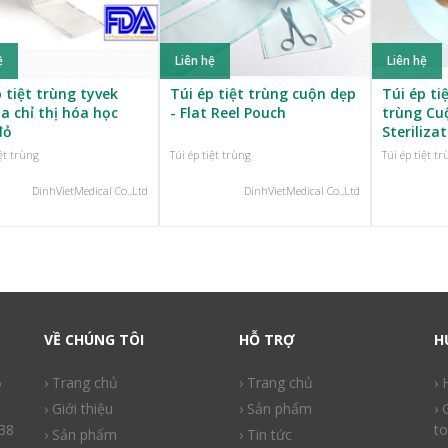
ệ
Liên hệ
Liên hệ
 tiệt trùng tyvek
Túi ép tiệt trùng cuộn dẹp
Túi ép ti
a chỉ thị hóa học
- Flat Reel Pouch
trùng Cu
đỏ
Steriliza
iệt trùng
Túi ép tiệt trùng
Túi ép tiệt t
DinhVietMedical Co.,Ltd
DinhVietMedical Co.,Ltd
VỀ CHÚNG TÔI
HỖ TRỢ
H
ồ
› Trang chủ
› Trang chủ
›
› Giới thiệu
› Sản phẩm
› 
38
to
› Sản phẩm
› Tin tức