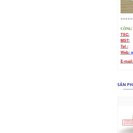
*****
CÔNG 
TSC:
1
MST:
0
Tel :
(8
Web:
w
E-mail
SẢN PH