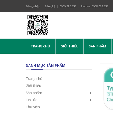
Đăng nhập
Đăng ký
0909.396.838
Hotline: 0938.069.838
TRANG CHỦ
GIỚI THIỆU
SẢN PHẨM
DANH MỤC SẢN PHẨM
Trang chủ
Giới thiệu
Sản phẩm
+
Tin tức
+
Thư viện