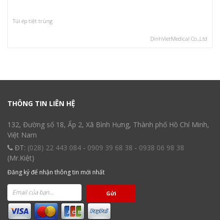
Túi ép tiệt trùng
DinhVietMedical Co.,Ltd
THÔNG TIN LIÊN HỆ
132, Đường số 18, Ấp 2, Xã Bình Hưng, Thành phố Hồ Chí Minh,
Việt Nam
ĐT:
(028) 22 443 084
-
0909 39 68 38
-
0938 06 98 38
(Mr.Kiệt)
Đăng ký để nhận thông tin mới nhất
Gửi