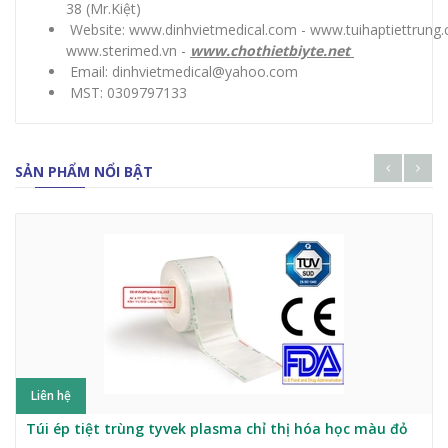
38
(Mr.Kiệt)
Website:
www.dinhvietmedical.com
-
www.tuihaptiettrung
www.sterimed.vn
-
www.chothietbiyte.net
Email:
dinhvietmedical@yahoo.com
MST: 0309797133
SẢN PHẨM NỔI BẬT
Liên hệ
Túi ép tiệt trùng tyvek plasma chỉ thị hóa học màu đỏ