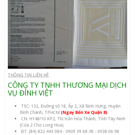
THÔNG TIN LIÊN HỆ
CÔNG TY TNHH THƯƠNG MẠI DỊCH
VỤ ĐỈNH VIỆT
TSC: 132, Đường số 18, Ấp 2, Xã Bình Hưng, Huyện
Bình Chánh, TPHCM
(Ngay Bến Xe Quận 8)
CN: H148/10 KP2, Thị trấn Hòa Thành, Tỉnh Tây Ninh
(Cửa 2 Chợ Long Hoa)
ĐT:
(84) 822 443 084
-
0909 39 68 38
-
0938 06 98