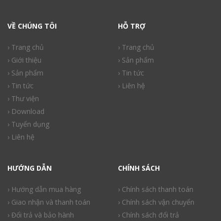
VỀ CHÚNG TÔI
HỖ TRỢ
› Trang chủ
› Trang chủ
› Giới thiệu
› Sản phẩm
› Sản phẩm
› Tin tức
› Tin tức
› Liên hệ
› Thư viện
› Download
› Tuyển dụng
› Liên hệ
HƯỚNG DẪN
CHÍNH SÁCH
› Hướng dẫn mua hàng
› Chính sách thanh toán
› Giao nhận và thanh toán
› Chính sách vận chuyển
› Đổi trả và bảo hành
› Chính sách đổi trả