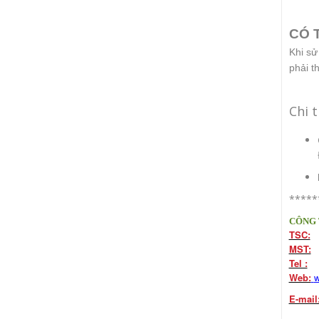
CÓ 
Khi sử
phải t
Chi 
*****
CÔNG 
TSC:
1
MST:
0
Tel :
(8
Web:
w
E-mail