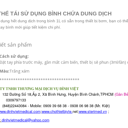
THỂ TÁI SỬ DỤNG BÌNH CHỨA DUNG DỊCH
 dụng hết dung dịch trong bình 1L có sẵn trong thiết bị bơm, bạn có 
hay bình mới giúp tiết kiệm chi phí.
tiết sản phẩm
Cách sử dụng:
Đặt tay phía trước máy, gần mắt cảm biến, thiết bị sẽ phun (3ml/lần)
Màu:
Trắng xám
***********************************
TY TNHH THƯƠNG MẠI DỊCH VỤ ĐỈNH VIỆT
32 Đường Số 18,Ấp 2, Xã Bình Hưng, Huyện Bình Chánh,TPHCM
(Gần Bế
309797133
48)22443084 - Mobile: 0909 39 68 38 - 0938 06 98 38 (Mr. Kiệt)
ww.dinhvietmedical.com
;
www.chothietbiyte.
net;
www.sterimed.vn
;
:
dinhvietmedical@yahoo.com