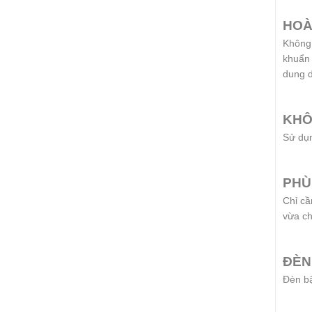
HOÀ
Không 
khuẩn 
dung d
KHÔ
Sử dụn
PHÙ
Chỉ cầ
vừa ch
ĐÈN
Đèn bậ