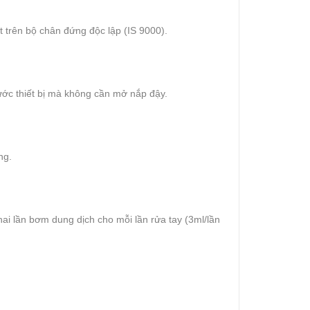
ặt trên bộ chân đứng độc lập (IS 9000).
ước thiết bị mà không cần mở nắp đậy.
ng.
i lần bơm dung dịch cho mỗi lần rửa tay (3ml/lần