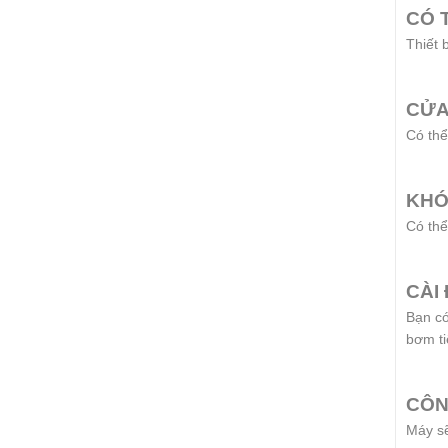
CÓ 
Thiết 
CỬA
Có thể
KHÓ
Có thể
CÀI
Bạn có
bơm ti
CÔN
Máy sẽ