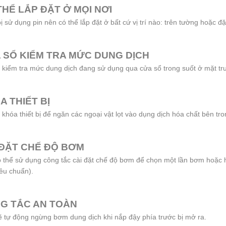
THỂ LẮP ĐẶT Ở MỌI NƠI
bị sử dụng pin nên có thể lắp đặt ở bất cứ vị trí nào: trên tường hoặc đ
 SỔ KIỂM TRA MỨC DUNG DỊCH
 kiểm tra mức dung dịch đang sử dụng qua cửa sổ trong suốt ở mặt tr
A THIẾT BỊ
 khóa thiết bị để ngăn các ngoại vật lọt vào dụng dịch hóa chất bên tro
 ĐẶT CHẾ ĐỘ BƠM
 thể sử dụng công tắc cài đặt chế độ bơm để chọn một lần bơm hoặc ha
êu chuẩn).
G TẮC AN TOÀN
 tự động ngừng bơm dung dịch khi nắp đậy phía trước bị mở ra.