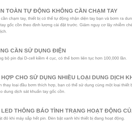
N TOÀN TỰ ĐỘNG KHÔNG CẦN CHẠM TAY
cần chạm tay, thiết bị có thể tự động nhận diện tay bạn và bơm ra dun
tay gốc cồn theo định lượng cài đặt trước. Giảm nguy cơ lây nhiễm ché
ịch.
NG CẦN SỬ DỤNG ĐIỆN
g bộ pin đại D-cell kiềm 4 cục, có thể bơm liên tục hơn 100,000 lần.
 HỢP CHO SỬ DỤNG NHIỀU LOẠI DUNG DỊCH 
n thay loại đầu bơm thích hợp, bạn có thể sử dụng cùng một loại thiết 
o dung dịch sát khuẩn tay gốc cồn.
 LED THÔNG BÁO TÌNH TRẠNG HOẠT ĐỘNG CỦ
t đỏ khi máy sắp hết pin. Đèn bật xanh khi thiết bị đang hoạt động.