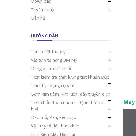
Download
+
Tuyển dụng
+
Liên hệ
HƯỚNG DẪN
Túi ép tiệt trùng y tế
+
Vật tư y tế hãng 3M Mỹ
+
Dung dịch khử khuẩn
+
Test kiểm tra chất lượng tiệt khuẩn Đức
+
Thiết bị - dụng cụ y tế
+
Bơm kim tiêm, kim luồn, dây truyền dịch
+
Máy 
Test chẩn đoán nhanh – Que thử các
loại
+
Dao mổ, Pen, kéo, kẹp
+
Vật tư y tế tiêu hao khác
+
Linh Kiện Máy Hàn Túi