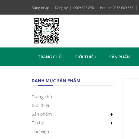
Đăng nhập
Đăng ký
0909.396.838
Hotline: 0938.069.838
TRANG CHỦ
GIỚI THIỆU
SẢN PHẨM
DANH MỤC SẢN PHẨM
Trang chủ
Giới thiệu
Sản phẩm
+
Tin tức
+
Thư viện