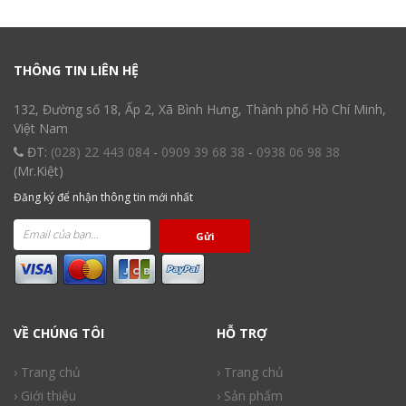
THÔNG TIN LIÊN HỆ
132, Đường số 18, Ấp 2, Xã Bình Hưng, Thành phố Hồ Chí Minh,
Việt Nam
ĐT:
(028) 22 443 084
-
0909 39 68 38
-
0938 06 98 38
(Mr.Kiệt)
Đăng ký để nhận thông tin mới nhất
Gửi
VỀ CHÚNG TÔI
HỖ TRỢ
› Trang chủ
› Trang chủ
› Giới thiệu
› Sản phẩm