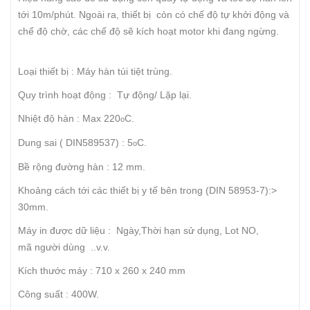
tới 10m/phút. Ngoài ra, thiết bị còn có chế độ tự khởi động và
chế độ chờ, các chế độ sẽ kích hoạt motor khi đang ngừng.
Loại thiết bị : Máy hàn túi tiệt trùng.
Quy trình hoạt động : Tự động/ Lặp lại.
Nhiệt độ hàn : Max 220
C.
o
Dung sai ( DIN589537) : 5
C.
o
Bề rộng đường hàn : 12 mm.
Khoảng cách tới các thiết bị y tế bên trong (DIN 58953-7):>
30mm.
Máy in được dữ liệu : Ngày,Thời hạn sử dụng, Lot NO,
mã người dùng ..v.v.
Kích thước máy : 710 x 260 x 240 mm
Công suất : 400W.