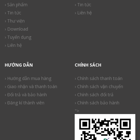
› Sản phẩm
› Tin tức
› Tin tức
› Liên hệ
› Thư viện
› Download
› Tuyển dụng
› Liên hệ
HƯỚNG DẪN
CHÍNH SÁCH
› Hướng dẫn mua hàng
› Chính sách thanh toán
› Giao nhận và thanh toán
› Chính sách vận chuyển
› Đổi trả và bảo hành
› Chính sách đổi trả
› Đăng kí thành viên
› Chính sách bảo hành
">