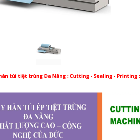
àn túi tiệt trùng Đa Năng : Cutting - Sealing - Printing :