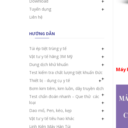
Download
+
Tuyển dụng
+
Liên hệ
HƯỚNG DẪN
Túi ép tiệt trùng y tế
+
Vật tư y tế hãng 3M Mỹ
+
Dung dịch khử khuẩn
+
Máy h
Test kiểm tra chất lượng tiệt khuẩn Đức
+
Thiết bị - dụng cụ y tế
+
Bơm kim tiêm, kim luồn, dây truyền dịch
+
Test chẩn đoán nhanh – Que thử các
loại
+
Dao mổ, Pen, kéo, kẹp
+
Vật tư y tế tiêu hao khác
+
Linh Kiện Máy Hàn Túi