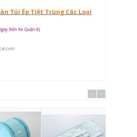
n Túi Ép Tiệt Trùng Các Loại
Ngay Bến Xe Quận 8)
cal.com