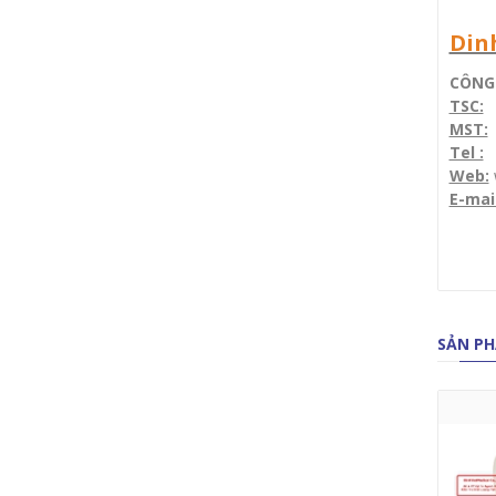
Din
CÔNG 
TSC:
1
MST:
Tel :
(
Web:
E-mai
SẢN PH