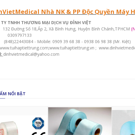
hVietMedical Nhà NK & PP Độc Quyền Máy Hà
TY TNHH THƯƠNG MẠI DỊCH VỤ ĐỈNH VIỆT
32 Đường Số 18,Ấp 2, Xã Bình Hưng, Huyện Bình Chánh,TPHCM
(
0309797133
848)22443084 - Mobile: 0909 39 68 38 - 0938 06 98 38 (Mr. Kiệt)
www.tuihaptiettrung.com
;
www.tuihaptiettrung.vn
;
www.dinhvietmedi
l:
dinhvietmedical@yahoo.com
ẨM NỔI BẬT