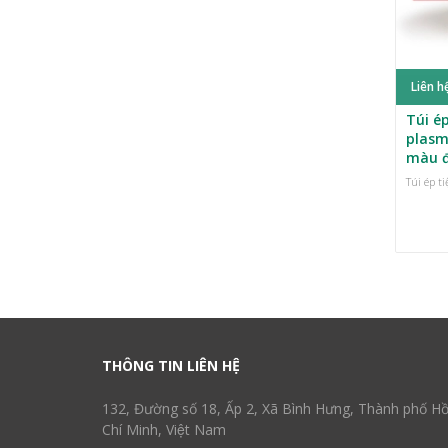
Liên h
Túi ép
plasm
màu 
Túi ép t
THÔNG TIN LIÊN HỆ
132, Đường số 18, Ấp 2, Xã Bình Hưng, Thành phố H
Chí Minh, Việt Nam