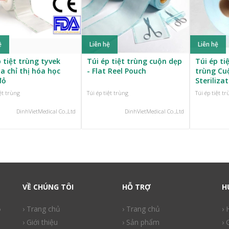
ệ
Liên hệ
Liên hệ
 tiệt trùng tyvek
Túi ép tiệt trùng cuộn dẹp
Túi ép ti
a chỉ thị hóa học
- Flat Reel Pouch
trùng Cu
đỏ
Steriliza
iệt trùng
Túi ép tiệt trùng
Túi ép tiệt t
DinhVietMedical Co.,Ltd
DinhVietMedical Co.,Ltd
VỀ CHÚNG TÔI
HỖ TRỢ
H
ồ
› Trang chủ
› Trang chủ
›
› Giới thiệu
› Sản phẩm
› 