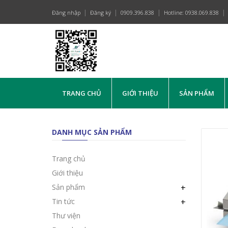
Đăng nhập
Đăng ký
0909.396.838
Hotline: 0938.069.838
TRANG CHỦ
GIỚI THIỆU
SẢN PHẨM
DANH MỤC SẢN PHẨM
Trang chủ
Giới thiệu
Sản phẩm
+
Tin tức
+
Thư viện