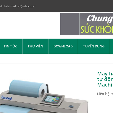
dinhvietmedical@yahoo.com
TIN TỨC
THƯ VIỆN
DOWNLOAD
TUYỂN DỤNG
Máy hà
tự độn
Machi
Liên hệ 