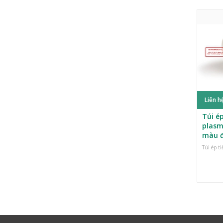
Liên h
Túi ép
plasm
màu 
Túi ép t