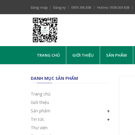
Đăng nhập
Đăng ký
0909.396.838
Hotline: 0938.069.838
TRANG CHỦ
GIỚI THIỆU
SẢN PHẨM
DANH MỤC SẢN PHẨM
Trang chủ
Giới thiệu
Sản phẩm
+
Tin tức
+
Thư viện