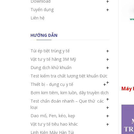
Download
+
Tuyển dụng
+
Liên hệ
HƯỚNG DẪN
Túi ép tiệt trùng y tế
+
Vật tư y tế hãng 3M Mỹ
+
Dung dịch khử khuẩn
+
Test kiểm tra chất lượng tiệt khuẩn Đức
+
Thiết bị - dụng cụ y tế
+
Máy h
Bơm kim tiêm, kim luồn, dây truyền dịch
+
Test chẩn đoán nhanh – Que thử các
loại
+
Dao mổ, Pen, kéo, kẹp
+
Vật tư y tế tiêu hao khác
+
Linh Kiện Máy Hàn Túi