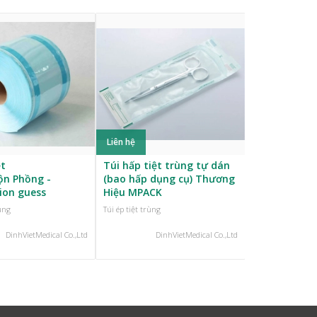
Liên hệ
Liên hệ
ệt
Túi hấp tiệt trùng tự dán
Giấy Gói, Kh
ộn Phồng -
(bao hấp dụng cụ) Thương
Y Tế vải không dệt SMS,
tion guess
Hiệu MPACK
SMMMS
rùng
Túi ép tiệt trùng
Túi ép tiệt trùng
DinhVietMedical Co.,Ltd
DinhVietMedical Co.,Ltd
Din