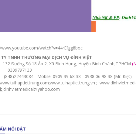
://www.youtube.com/watch?v=44rEfgg8boc
TY TNHH THƯƠNG MẠI DỊCH VỤ ĐỈNH VIỆT
32 Đường Số 18,Ấp 2, Xã Bình Hưng, Huyện Bình Chánh,TPHCM
(
0309797133
848)22443084 - Mobile: 0909 39 68 38 - 0938 06 98 38 (Mr. Kiệt)
www.tuihaptiettrung.com
;
www.tuihaptiettrung.vn
;
www.dinhvietmedi
l:
dinhvietmedical@yahoo.com
ẨM NỔI BẬT