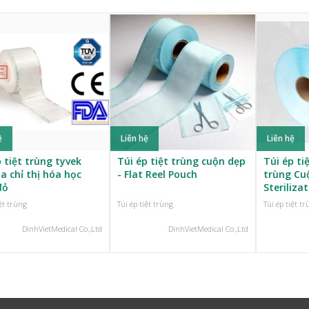
ệ
Liên hệ
Liên hệ
 tiệt trùng tyvek
Túi ép tiệt trùng cuộn dẹp
Túi ép ti
a chỉ thị hóa học
- Flat Reel Pouch
trùng Cu
đỏ
Steriliza
iệt trùng
Túi ép tiệt trùng
Túi ép tiệt t
DinhVietMedical Co.,Ltd
DinhVietMedical Co.,Ltd