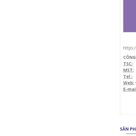
https
CÔNG 
TSC:
1
MST:
Tel :
(
Web:
E-mai
SẢN PH