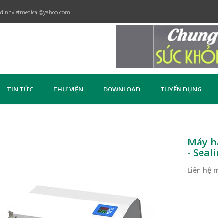
dinhvietmedical@yahoo.com
TIN TỨC
THƯ VIỆN
DOWNLOAD
TUYỂN DỤNG
Máy hà
- Seal
Liên hệ 