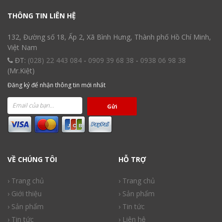
THÔNG TIN LIÊN HỆ
132, Đường số 18, Ấp 2, Xã Bình Hưng, Thành phố Hồ Chí Minh,
Việt Nam
ĐT:
(028) 22 443 084
-
0909 39 68 38
-
0938 06 98 38
(Mr.Kiệt)
Đăng ký để nhận thông tin mới nhất
Gửi
VỀ CHÚNG TÔI
HỖ TRỢ
› Trang chủ
› Trang chủ
› Giới thiệu
› Sản phẩm
› Sản phẩm
› Tin tức
› Tin tức
› Liên hệ