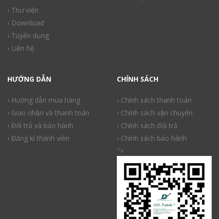
› Thư viện
› Download
› Tuyển dụng
› Liên hệ
HƯỚNG DẪN
CHÍNH SÁCH
› Hướng dẫn mua hàng
› Chính sách thanh toán
› Giao nhận và thanh toán
› Chính sách vận chuyển
› Đổi trả và bảo hành
› Chính sách đổi trả
› Đăng kí thành viên
› Chính sách bảo hành
">