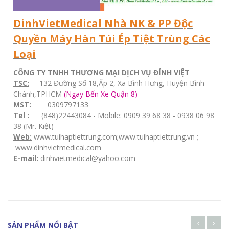
DinhVietMedical Nhà NK & PP Độc
Quyền Máy Hàn Túi Ép Tiệt Trùng Các
Loại
CÔNG TY TNHH THƯƠNG MẠI DỊCH VỤ ĐỈNH VIỆT
TSC:
132 Đường Số 18,Ấp 2, Xã Bình Hưng, Huyện Bình
Chánh,TPHCM
(Ngay Bến Xe Quận 8)
MST:
0309797133
Tel :
(848)22443084 - Mobile: 0909 39 68 38 - 0938 06 98
38 (Mr. Kiệt)
Web:
www.tuihaptiettrung.com
;
www.tuihaptiettrung.vn
;
www.dinhvietmedical.com
E-mail:
dinhvietmedical@yahoo.com
SẢN PHẨM NỔI BẬT