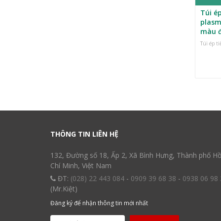
Túi ép
plasm
màu 
Túi ép t
THÔNG TIN LIÊN HỆ
132, Đường số 18, Ấp 2, Xã Bình Hưng, Thành phố H
Chí Minh, Việt Nam
ĐT:
(028) 22 443 084
-
0909 39 68 38
-
0938 06 98 
(Mr.Kiệt)
Đăng ký để nhận thông tin mới nhất