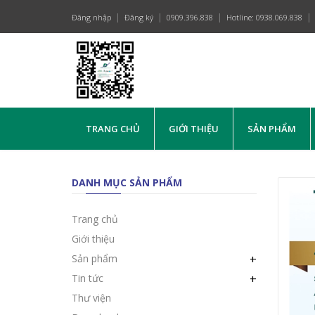
Đăng nhập
Đăng ký
0909.396.838
Hotline: 0938.069.838
TRANG CHỦ
GIỚI THIỆU
SẢN PHẨM
DANH MỤC SẢN PHẨM
Trang chủ
Giới thiệu
Sản phẩm
+
Tin tức
+
Thư viện