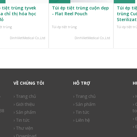
 tiệt trùng tyvek
Túi ép tiệt trùng cuộn dẹp
Túi ép ti
a chỉ thị hóa học
- Flat Reel Pouch
trùng Cu
đỏ
Steriliza
iệt trùng
Túi ép tiệt trùng
Túi ép tiệt t
DinhVietMedical Co.,Ltd
DinhVietMedical Co.,Ltd
VỀ CHÚNG TÔI
HỖ TRỢ
H
ồ
› Trang chủ
› Trang chủ
›
› Giới thiệu
› Sản phẩm
› 
38
to
› Sản phẩm
› Tin tức
› 
› Tin tức
› Liên hệ
› 
› Thư viện
› Download