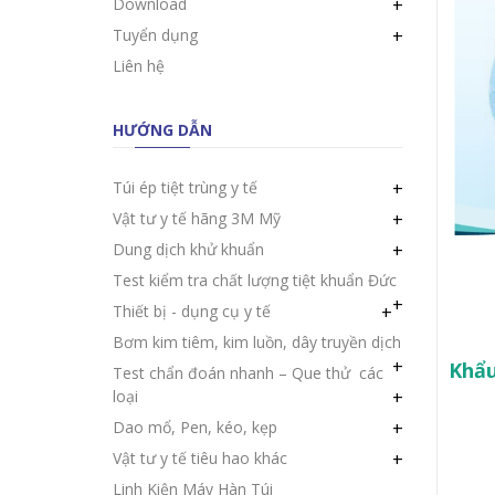
Download
+
Tuyển dụng
+
Liên hệ
HƯỚNG DẪN
Túi ép tiệt trùng y tế
+
Vật tư y tế hãng 3M Mỹ
+
Dung dịch khử khuẩn
+
Test kiểm tra chất lượng tiệt khuẩn Đức
+
Thiết bị - dụng cụ y tế
+
Bơm kim tiêm, kim luồn, dây truyền dịch
+
Khẩu
Test chẩn đoán nhanh – Que thử các
loại
+
Dao mổ, Pen, kéo, kẹp
+
Vật tư y tế tiêu hao khác
+
Linh Kiện Máy Hàn Túi