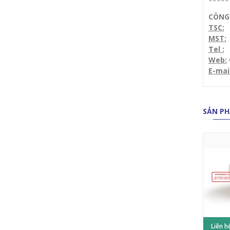
*****
CÔNG 
TSC:
1
MST:
Tel :
(
Web:
E-mai
SẢN PH
Liên h