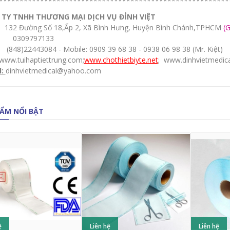
********************************************************
TY TNHH THƯƠNG MẠI DỊCH VỤ ĐỈNH VIỆT
32 Đường Số 18,Ấp 2, Xã Bình Hưng, Huyện Bình Chánh,TPHCM
(
0309797133
848)22443084 - Mobile: 0909 39 68 38 - 0938 06 98 38 (Mr. Kiệt)
www.tuihaptiettrung.com
;
www.chothietbiyte.net
;
www.dinhvietmedic
l:
dinhvietmedical@yahoo.com
ẨM NỔI BẬT
ệ
Liên hệ
Liên hệ