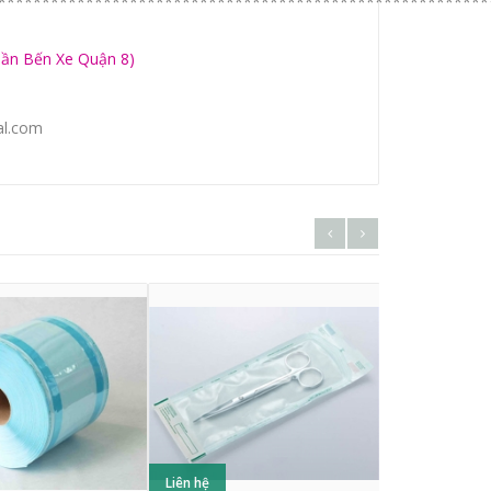
********************************************************
Gần Bến Xe Quận 8)
al.com
Liên hệ
Liên hệ