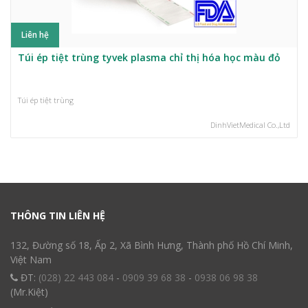
Liên hệ
Túi ép tiệt trùng tyvek plasma chỉ thị hóa học màu đỏ
Túi ép tiệt trùng
DinhVietMedical Co.,Ltd
THÔNG TIN LIÊN HỆ
132, Đường số 18, Ấp 2, Xã Bình Hưng, Thành phố Hồ Chí Minh,
Việt Nam
ĐT:
(028) 22 443 084
-
0909 39 68 38
-
0938 06 98 38
(Mr.Kiệt)