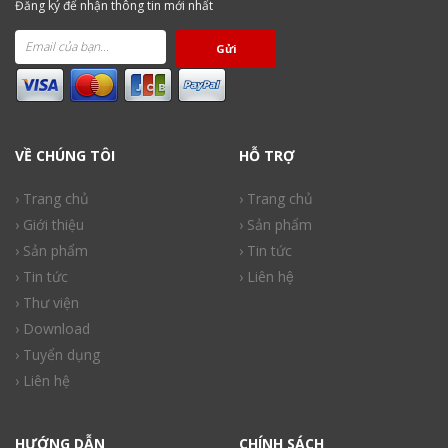
Đăng ký để nhận thông tin mới nhất
Gửi
VỀ CHÚNG TÔI
HỖ TRỢ
› Trang chủ
› Trang chủ
› Giới thiệu
› Sản phẩm
› Sản phẩm
› Tin tức
› Tin tức
› Liên hệ
› Thư viện
› Download
› Tuyển dụng
› Liên hệ
HƯỚNG DẪN
CHÍNH SÁCH