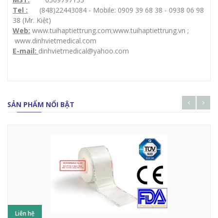
Tel :
(848)22443084 - Mobile: 0909 39 68 38 - 0938 06 98
38 (Mr. Kiệt)
Web:
www.tuihaptiettrung.com
;
www.tuihaptiettrung.vn
;
www.dinhvietmedical.com
E-mail:
dinhvietmedical@yahoo.com
SẢN PHẨM NỔI BẬT
Liên hệ