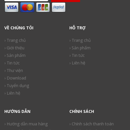
VỀ CHÚNG TÔI
HỖ TRỢ
› Trang chủ
› Trang chủ
› Giới thiệu
› Sản phẩm
› Sản phẩm
› Tin tức
› Tin tức
› Liên hệ
› Thư viện
› Download
› Tuyển dụng
› Liên hệ
HƯỚNG DẪN
CHÍNH SÁCH
› Hướng dẫn mua hàng
› Chính sách thanh toán