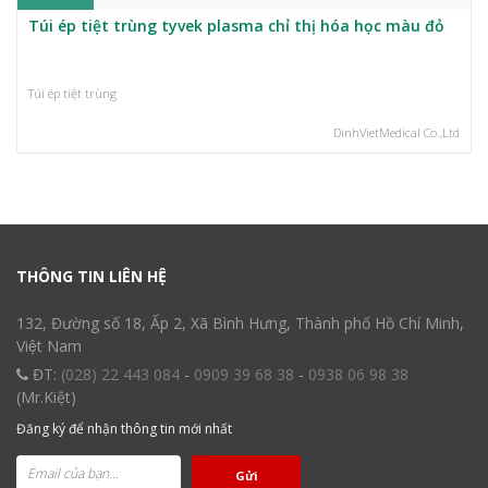
Túi ép tiệt trùng tyvek plasma chỉ thị hóa học màu đỏ
Túi ép tiệt trùng
DinhVietMedical Co.,Ltd
THÔNG TIN LIÊN HỆ
132, Đường số 18, Ấp 2, Xã Bình Hưng, Thành phố Hồ Chí Minh,
Việt Nam
ĐT:
(028) 22 443 084
-
0909 39 68 38
-
0938 06 98 38
(Mr.Kiệt)
Đăng ký để nhận thông tin mới nhất
Gửi