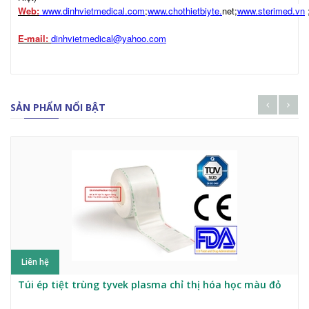
Web:
www.dinhvietmedical.com
;
www.chothietbiyte.
net;
www.sterimed.vn
E-mail:
dinhvietmedical@yahoo.com
SẢN PHẨM NỔI BẬT
Liên hệ
Túi ép tiệt trùng tyvek plasma chỉ thị hóa học màu đỏ