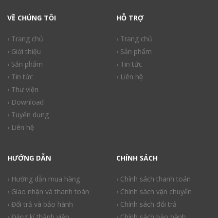
VỀ CHÚNG TÔI
HỖ TRỢ
› Trang chủ
› Trang chủ
› Giới thiệu
› Sản phẩm
› Sản phẩm
› Tin tức
› Tin tức
› Liên hệ
› Thư viện
› Download
› Tuyển dụng
› Liên hệ
HƯỚNG DẪN
CHÍNH SÁCH
› Hướng dẫn mua hàng
› Chính sách thanh toán
› Giao nhận và thanh toán
› Chính sách vận chuyển
› Đổi trả và bảo hành
› Chính sách đổi trả
› Đăng kí thành viên
› Chính sách bảo hành