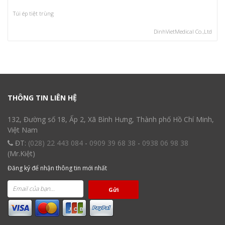
Túi ép tiệt trùng
DinhVietMedical Co.,Ltd
THÔNG TIN LIÊN HỆ
132, Đường số 18, Ấp 2, Xã Bình Hưng, Thành phố Hồ Chí Minh,
Việt Nam
ĐT:
(028) 22 443 084
-
0909 39 68 38
-
0938 06 98 38
(Mr.Kiệt)
Đăng ký để nhận thông tin mới nhất
Gửi