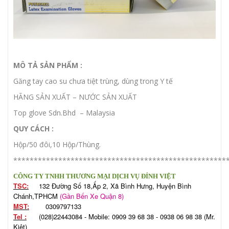
MÔ TẢ SẢN PHẨM :
Găng tay cao su chưa tiệt trùng, dùng trong Y tế
HÃNG SẢN XUẤT – NƯỚC SẢN XUẤT
Top glove Sdn.Bhd – Malaysia
QUY CÁCH :
Hộp/50 đôi,10 Hộp/Thùng.
****************************************************
CÔNG TY TNHH THƯƠNG MẠI DỊCH VỤ ĐỈNH VIỆT
TSC:
132 Đường Số 18,Ấp 2, Xã Bình Hưng, Huyện Bình
Chánh,TPHCM
(Gần Bến Xe Quận 8)
MST:
0309797133
Tel :
(028)22443084 - Mobile: 0909 39 68 38 - 0938 06 98 38 (Mr.
Kiệt)