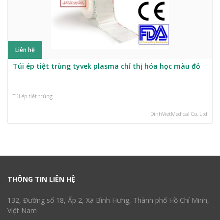
Liên hệ
Túi ép tiệt trùng tyvek plasma chỉ thị hóa học màu đỏ
Túi ép tiệt trùng
DinhVietMedical Co.,Ltd
THÔNG TIN LIÊN HỆ
132, Đường số 18, Ấp 2, Xã Bình Hưng, Thành phố Hồ Chí Minh,
Việt Nam