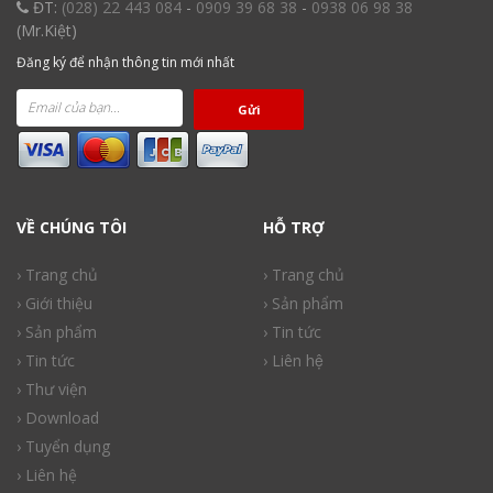
ĐT:
(028) 22 443 084
-
0909 39 68 38
-
0938 06 98 38
(Mr.Kiệt)
Đăng ký để nhận thông tin mới nhất
Gửi
VỀ CHÚNG TÔI
HỖ TRỢ
› Trang chủ
› Trang chủ
› Giới thiệu
› Sản phẩm
› Sản phẩm
› Tin tức
› Tin tức
› Liên hệ
› Thư viện
› Download
› Tuyển dụng
› Liên hệ