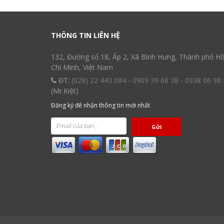
THÔNG TIN LIÊN HỆ
132, Đường số 18, Ấp 2, Xã Bình Hưng, Thành phố H
Chí Minh, Việt Nam
ĐT:
(028) 22 443 084
-
0909 39 68 38
-
0938 06 98 
(Mr.Kiệt)
Đăng ký để nhận thông tin mới nhất
Gửi