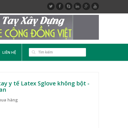
LIÊN HỆ
ay y tế Latex Sglove không bột -
Lan
mua hàng