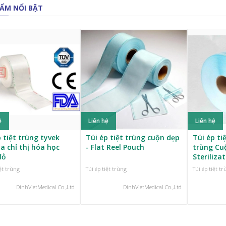
ẨM NỔI BẬT
ệ
Liên hệ
Liên hệ
 tiệt trùng tyvek
Túi ép tiệt trùng cuộn dẹp
Túi ép ti
a chỉ thị hóa học
- Flat Reel Pouch
trùng Cu
đỏ
Steriliza
iệt trùng
Túi ép tiệt trùng
Túi ép tiệt t
DinhVietMedical Co.,Ltd
DinhVietMedical Co.,Ltd