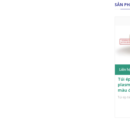
SẢN PH
Liên h
Túi ép
plasm
màu 
Túi ép t