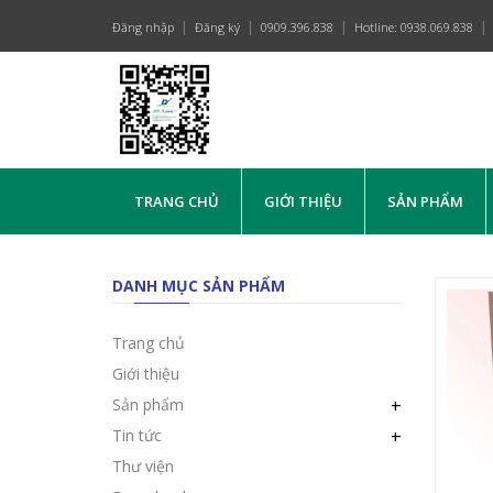
Đăng nhập
Đăng ký
0909.396.838
Hotline: 0938.069.838
TRANG CHỦ
GIỚI THIỆU
SẢN PHẨM
DANH MỤC SẢN PHẨM
Trang chủ
Giới thiệu
Sản phẩm
+
Tin tức
+
Thư viện