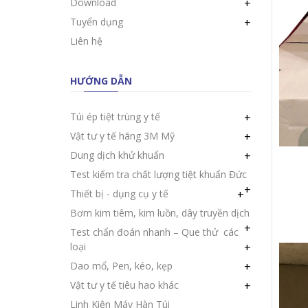
Download
+
Tuyển dụng
+
Liên hệ
HƯỚNG DẪN
Túi ép tiệt trùng y tế
+
Vật tư y tế hãng 3M Mỹ
+
Dung dịch khử khuẩn
+
Test kiểm tra chất lượng tiệt khuẩn Đức
+
Thiết bị - dụng cụ y tế
+
Bơm kim tiêm, kim luồn, dây truyền dịch
+
Test chẩn đoán nhanh – Que thử các
loại
+
Dao mổ, Pen, kéo, kẹp
+
Vật tư y tế tiêu hao khác
+
Linh Kiện Máy Hàn Túi