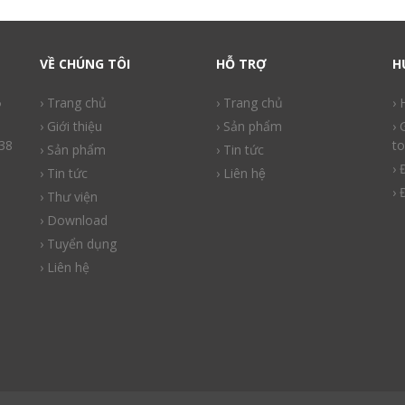
VỀ CHÚNG TÔI
HỖ TRỢ
H
ồ
› Trang chủ
› Trang chủ
›
› Giới thiệu
› Sản phẩm
› 
38
to
› Sản phẩm
› Tin tức
› 
› Tin tức
› Liên hệ
› 
› Thư viện
› Download
› Tuyển dụng
› Liên hệ