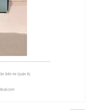
-----------------------------------------
ần Bến Xe Quận 8)
dical.com