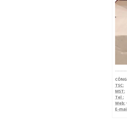
--------
CÔNG 
TSC:
1
MST:
Tel :
(
Web:
E-mai