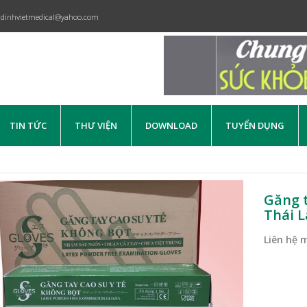
dinhvietmedical@yahoo.com
TIN TỨC
THƯ VIỆN
DOWNLOAD
TUYỂN DỤNG
Găng t
Thái 
Liên hệ 