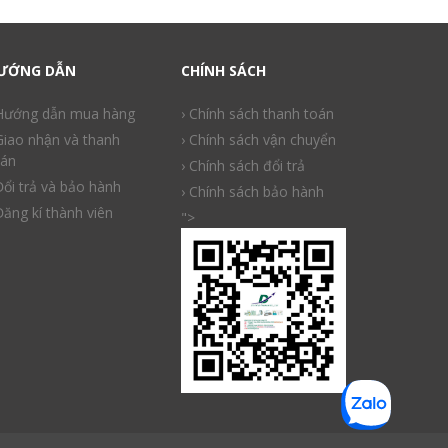
ƯỚNG DẪN
CHÍNH SÁCH
 Hướng dẫn mua hàng
› Chính sách thanh toán
Giao nhận và thanh
› Chính sách vận chuyển
án
› Chính sách đổi trả
Đổi trả và bảo hành
› Chính sách bảo hành
Đăng kí thành viên
">