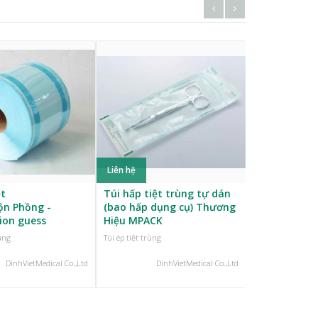
Liên hệ
Liên hệ
ệt
Túi hấp tiệt trùng tự dán
Giấy Gói, Kh
ộn Phồng -
(bao hấp dụng cụ) Thương
Y Tế vải không dệt SMS,
tion guess
Hiệu MPACK
SMMMS
rùng
Túi ép tiệt trùng
Túi ép tiệt trùng
DinhVietMedical Co.,Ltd
DinhVietMedical Co.,Ltd
Din