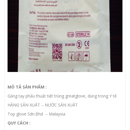
MÔ TẢ SẢN PHẨM :
Găng tay phẩu thuật tiệt trùng greatglove, dùng trong Y tế
HÃNG SẢN XUẤT – NƯỚC SẢN XUẤT
Top glove Sdn.Bhd – Malaysia
QUY CÁCH :