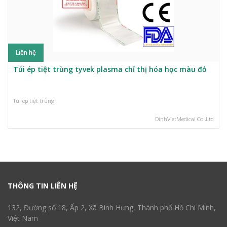
Liên hệ
Túi ép tiệt trùng tyvek plasma chỉ thị hóa học màu đỏ
Túi ép tiệt trùng
DinhVietMedical Co.,Ltd
THÔNG TIN LIÊN HỆ
132, Đường số 18, Ấp 2, Xã Bình Hưng, Thành phố Hồ Chí Minh,
Việt Nam