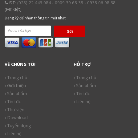
ĐT:
(028) 22 443 084
-
0909 39 68 38
-
0938 06 98 38
(Mr.Kiệt)
Đăng ký để nhận thông tin mới nhất
Gửi
VỀ CHÚNG TÔI
HỖ TRỢ
› Trang chủ
› Trang chủ
› Giới thiệu
› Sản phẩm
› Sản phẩm
› Tin tức
› Tin tức
› Liên hệ
› Thư viện
› Download
› Tuyển dụng
› Liên hệ