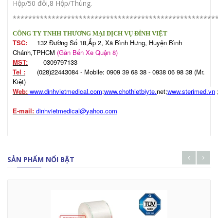
Hộp/50 đôi,8 Hộp/Thùng.
****************************************************
CÔNG TY TNHH THƯƠNG MẠI DỊCH VỤ ĐỈNH VIỆT
TSC:
132 Đường Số 18,Ấp 2, Xã Bình Hưng, Huyện Bình
Chánh,TPHCM
(Gần Bến Xe Quận 8)
MST:
0309797133
Tel :
(028)22443084 - Mobile: 0909 39 68 38 - 0938 06 98 38 (Mr.
Kiệt)
Web:
www.dinhvietmedical.com
;
www.chothietbiyte.
net;
www.sterimed.vn
E-mail:
dinhvietmedical@yahoo.com
SẢN PHẨM NỔI BẬT