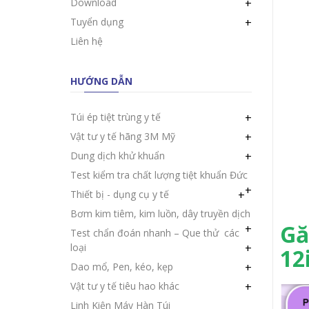
Download
+
Tuyển dụng
+
Liên hệ
HƯỚNG DẪN
Túi ép tiệt trùng y tế
+
Vật tư y tế hãng 3M Mỹ
+
Dung dịch khử khuẩn
+
Test kiểm tra chất lượng tiệt khuẩn Đức
+
Thiết bị - dụng cụ y tế
+
Bơm kim tiêm, kim luồn, dây truyền dịch
Gă
+
Test chẩn đoán nhanh – Que thử các
loại
+
12
Dao mổ, Pen, kéo, kẹp
+
Vật tư y tế tiêu hao khác
+
Linh Kiện Máy Hàn Túi