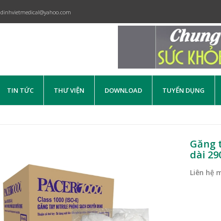
dinhvietmedical@yahoo.com
TIN TỨC
THƯ VIỆN
DOWNLOAD
TUYỂN DỤNG
Găng t
dài 29
Liên hệ 