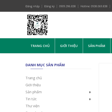
Đăng nhập
Đăng ký
0909.396.838
Hotline: 0938.069.838
TRANG CHỦ
GIỚI THIỆU
SẢN PHẨM
DANH MỤC SẢN PHẨM
Trang chủ
Giới thiệu
Sản phẩm
+
Tin tức
+
Thư viện