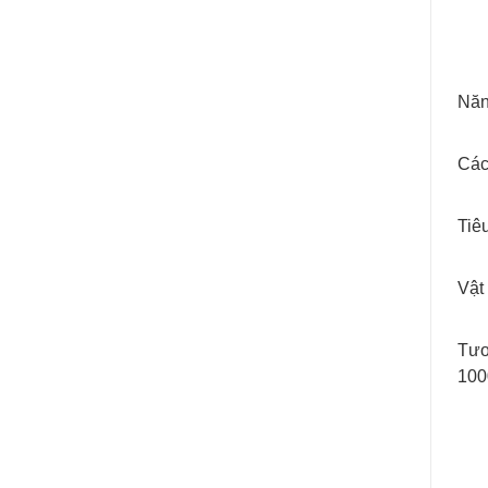
Năn
Các
Tiê
Vật
Tươ
100