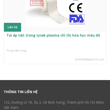
Liên hệ
Túi ép tiệt trùng tyvek plasma chỉ thị hóa học màu đỏ
Túi ép tiệt trùng
DinhVietMedical Co.,Ltd
THÔNG TIN LIÊN HỆ
132, Đường số 18, Ấp 2, Xã Bình Hưng, Thành phố Hồ Chí Minh,
Việt Nam