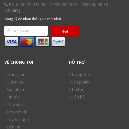
ĐT:
(028) 22 443 084
-
0909 39 68 38
-
0938 06 98 38
(Mr.Kiệt)
Đăng ký để nhận thông tin mới nhất
Gửi
VỀ CHÚNG TÔI
HỖ TRỢ
› Trang chủ
› Trang chủ
› Giới thiệu
› Sản phẩm
› Sản phẩm
› Tin tức
› Tin tức
› Liên hệ
› Thư viện
› Download
› Tuyển dụng
› Liên hệ