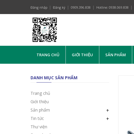
Đăng nhập
Đăng ký
0909.396.838
Hotline: 0938.069.838
TRANG CHỦ
GIỚI THIỆU
SẢN PHẨM
DANH MỤC SẢN PHẨM
Trang chủ
Giới thiệu
Sản phẩm
+
Tin tức
+
Thư viện