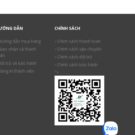
ƯỚNG DẪN
CHÍNH SÁCH
 Hướng dẫn mua hàng
› Chính sách thanh toán
Giao nhận và thanh
› Chính sách vận chuyển
án
› Chính sách đổi trả
Đổi trả và bảo hành
› Chính sách bảo hành
Đăng kí thành viên
">