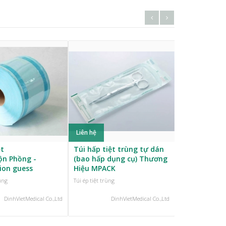
Liên hệ
Liên hệ
ệt
Túi hấp tiệt trùng tự dán
Giấy Gói, Kh
ộn Phồng -
(bao hấp dụng cụ) Thương
Y Tế vải không dệt SMS,
tion guess
Hiệu MPACK
SMMMS
rùng
Túi ép tiệt trùng
Túi ép tiệt trùng
DinhVietMedical Co.,Ltd
DinhVietMedical Co.,Ltd
Din