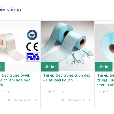
ẨM NỔI BẬT
ệ
Liên hệ
Liên hệ
 tiệt trùng tyvek
Túi ép tiệt trùng cuộn dẹp
Túi ép ti
a chỉ thị hóa học
- Flat Reel Pouch
trùng Cu
đỏ
Steriliza
iệt trùng
Túi ép tiệt trùng
Túi ép tiệt t
DinhVietMedical Co.,Ltd
DinhVietMedical Co.,Ltd