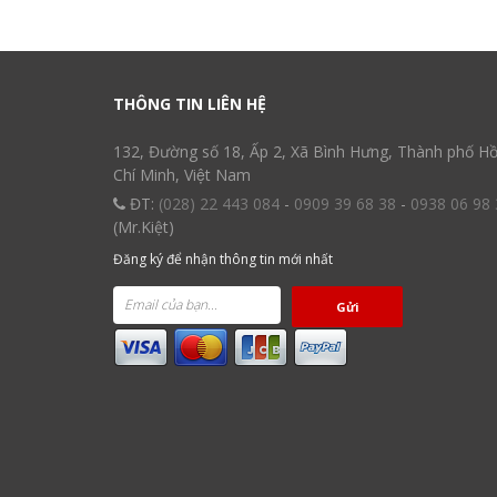
THÔNG TIN LIÊN HỆ
132, Đường số 18, Ấp 2, Xã Bình Hưng, Thành phố H
Chí Minh, Việt Nam
ĐT:
(028) 22 443 084
-
0909 39 68 38
-
0938 06 98 
(Mr.Kiệt)
Đăng ký để nhận thông tin mới nhất
Gửi