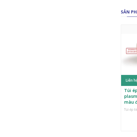
SẢN PH
Liên h
Túi ép
plasm
màu 
Túi ép t