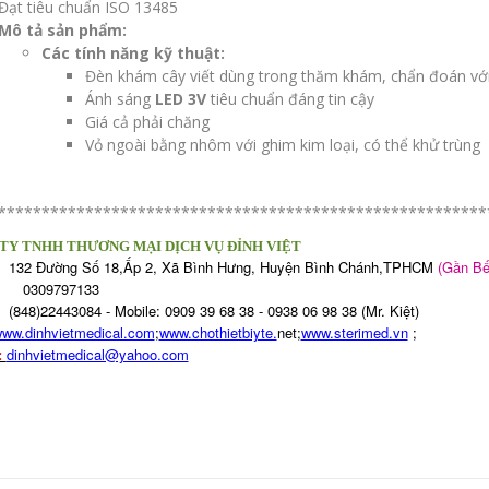
Đạt tiêu chuẩn ISO 13485
Mô tả sản phẩm:
Các tính năng kỹ thuật:
Đèn khám cây viết dùng trong thăm khám, chẩn đoán với 
Ánh sáng
LED 3V
tiêu chuẩn đáng tin cậy
Giá cả phải chăng
Vỏ ngoài bằng nhôm với ghim kim loại, có thể khử trùng
********************************************************
TY TNHH THƯƠNG MẠI DỊCH VỤ ĐỈNH VIỆT
32 Đường Số 18,Ấp 2, Xã Bình Hưng, Huyện Bình Chánh,TPHCM
(Gần Bế
309797133
48)22443084 - Mobile: 0909 39 68 38 - 0938 06 98 38 (Mr. Kiệt)
ww.dinhvietmedical.com
;
www.chothietbiyte.
net;
www.sterimed.vn
;
:
dinhvietmedical@yahoo.com