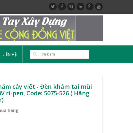
LIÊN HỆ
ám cây viết - Đèn khám tai mũi
V ri-pen, Code: 5075-526 ( Hãng
r)
mua hàng