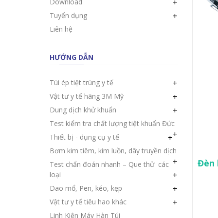
Download
+
Tuyển dụng
+
Liên hệ
HƯỚNG DẪN
Túi ép tiệt trùng y tế
+
Vật tư y tế hãng 3M Mỹ
+
Dung dịch khử khuẩn
+
Test kiểm tra chất lượng tiệt khuẩn Đức
+
Thiết bị - dụng cụ y tế
+
Bơm kim tiêm, kim luồn, dây truyền dịch
+
Đèn 
Test chẩn đoán nhanh – Que thử các
loại
+
Dao mổ, Pen, kéo, kẹp
+
Vật tư y tế tiêu hao khác
+
Linh Kiện Máy Hàn Túi