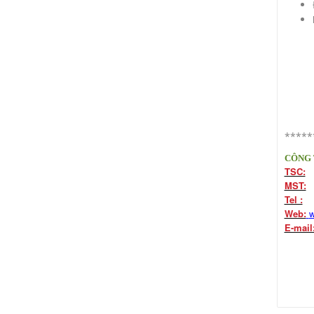
*****
CÔNG 
TSC:
1
MST:
0
Tel :
(8
Web:
w
E-mail