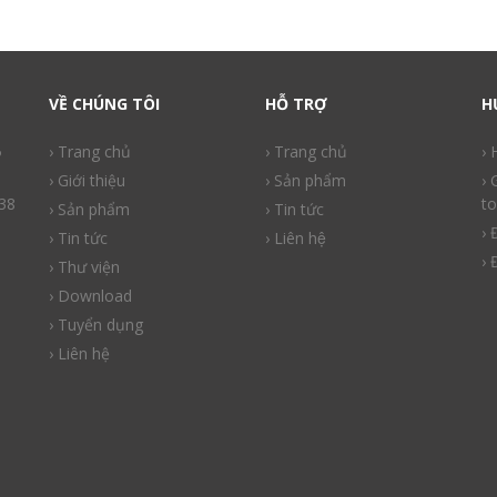
VỀ CHÚNG TÔI
HỖ TRỢ
H
ồ
› Trang chủ
› Trang chủ
›
› Giới thiệu
› Sản phẩm
› 
38
to
› Sản phẩm
› Tin tức
› 
› Tin tức
› Liên hệ
› 
› Thư viện
› Download
› Tuyển dụng
› Liên hệ