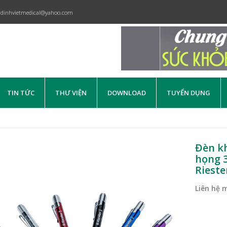
dinhvietmedical@yahoo.com
TIN TỨC
THƯ VIỆN
DOWNLOAD
TUYỂN DỤNG
Đèn kh
họng 3
Rieste
Liên hệ 