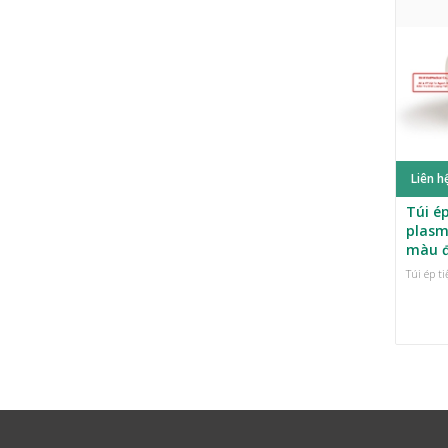
Liên h
Túi ép
plasm
màu 
Túi ép t