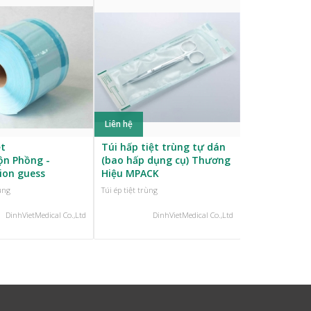
Liên hệ
Liên hệ
ệt
Túi hấp tiệt trùng tự dán
Giấy Gói, Kh
ộn Phồng -
(bao hấp dụng cụ) Thương
Y Tế vải không dệt SMS,
tion guess
Hiệu MPACK
SMMMS
rùng
Túi ép tiệt trùng
Túi ép tiệt trùng
DinhVietMedical Co.,Ltd
DinhVietMedical Co.,Ltd
Din