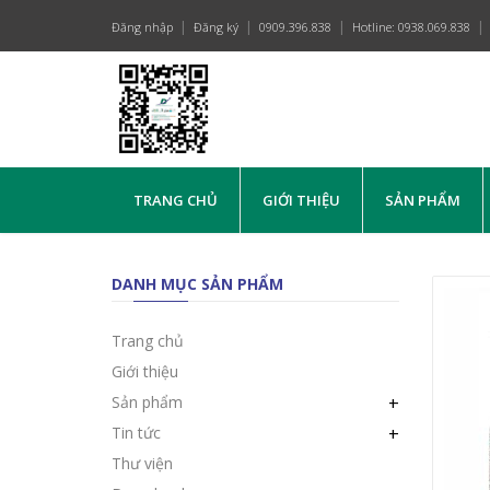
Đăng nhập
Đăng ký
0909.396.838
Hotline: 0938.069.838
TRANG CHỦ
GIỚI THIỆU
SẢN PHẨM
DANH MỤC SẢN PHẨM
Trang chủ
Giới thiệu
Sản phẩm
+
Tin tức
+
Thư viện