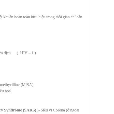
t khuẩn hoàn toàn hữu hiệu trong thời gian chỉ cần
iễn dịch ( HIV – 1 )
methycilline (MISA)
iêu hoá
ory Syndrome (SARS) )-
Siêu vi
Corona
(ở ngoài