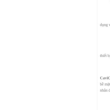
dụng 
thiết 
CaviC
bề mặt
nhân đ
Ch