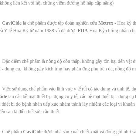
không liên kết với hội chứng viêm đường hô hấp cấp nặng)
CaviCide
là chế phẩm được tập đoàn nghiên cứu
Metrex
- Hoa kỳ t
và Y tế Hoa Kỳ từ năm 1988 và đã được
FDA
Hoa Kỳ chứng nhận cho
Đặc điểm chế phẩm là nòng độ cồn thấp, không gây tổn hại đến vật dụ
bị - dụng cụ, không gây kích ứng hay phản ứng phụ trên da, nồng độ m
Việc sử dụng chế phẩm vào lĩnh vực y tế rất có tác dụng và tinh tế, t
ide
lau các bề mặt thiết bị - dụng cụ y tế, các bề mặt thiết bị - dụng
 thiết bị do bệnh nhân tiếp xúc nhằm tránh lây nhiễm các loại vi khuẩn
ến sau là điều hết sức cần thiết.
ế phẩm
CaviCide
được nhà sản xuất chiết xuất và đóng gói như sa