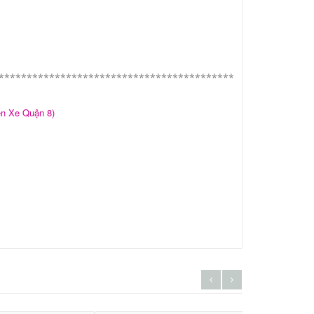
******************************************
n Xe Quận 8)