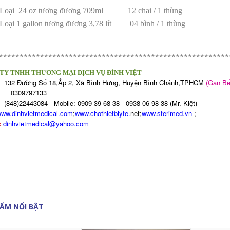
Loại 24 oz tương đương 709ml 12 chai / 1 thùng
Loại 1 gallon tương đương 3,78 lít 04 bình / 1 thùng
********************************************************
TY TNHH THƯƠNG MẠI DỊCH VỤ ĐỈNH VIỆT
32 Đường Số 18,Ấp 2, Xã Bình Hưng, Huyện Bình Chánh,TPHCM
(Gần Bế
309797133
48)22443084 - Mobile: 0909 39 68 38 - 0938 06 98 38 (Mr. Kiệt)
ww.dinhvietmedical.com
;
www.chothietbiyte.
net;
www.sterimed.vn
;
:
dinhvietmedical@yahoo.com
ẨM NỔI BẬT