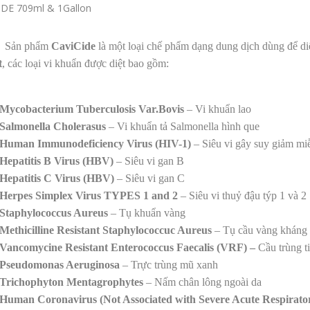
IDE 709ml & 1Gallon
Sản phẩm
CaviCide
là một loại chế phẩm dạng dung dịch dùng để diệ
t
, các loại vi khuẩn được diệt bao gồm:
Mycobacterium Tuberculosis Var.Bovis
– Vi khuẩn lao
Salmonella Cholerasus
– Vi khuẩn tả Salmonella hình que
Human Immunodeficiency Virus (HIV-1)
– Siêu vi gây suy giảm m
Hepatitis B Virus (HBV)
– Siêu vi gan B
Hepatitis C Virus (HBV)
– Siêu vi gan C
Herpes Simplex Virus TYPES 1 and 2
– Siêu vi thuỷ đậu týp 1 và 2
Staphylococcus Aureus
– Tụ khuẩn vàng
Methicilline Resistant Staphylococcuc Aureus
– Tụ cầu vàng kháng 
Vancomycine Resistant Enterococcus Faecalis (VRF) –
Cầu trùng t
Pseudomonas Aeruginosa
– Trực trùng mũ xanh
Trichophyton Mentagrophytes
– Nấm chân lông ngoài da
Human Coronavirus (Not Associated with Severe Acute Respirat