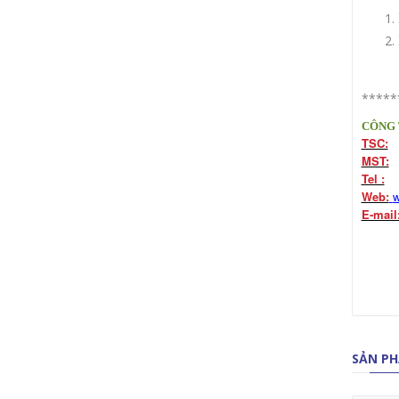
*****
CÔNG 
TSC:
1
MST:
0
Tel :
(8
Web:
w
E-mail
SẢN PH