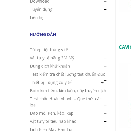
Download
+
Tuyển dụng
+
Liên hệ
HƯỚNG DẪN
CAVIC
Túi ép tiệt trùng y tế
+
Vật tư y tế hãng 3M Mỹ
+
Dung dịch khử khuẩn
+
Test kiểm tra chất lượng tiệt khuẩn Đức
+
Thiết bị - dụng cụ y tế
+
Bơm kim tiêm, kim luồn, dây truyền dịch
+
Test chẩn đoán nhanh – Que thử các
loại
+
Dao mổ, Pen, kéo, kẹp
+
Vật tư y tế tiêu hao khác
+
Linh Kiện Máy Hàn Túi