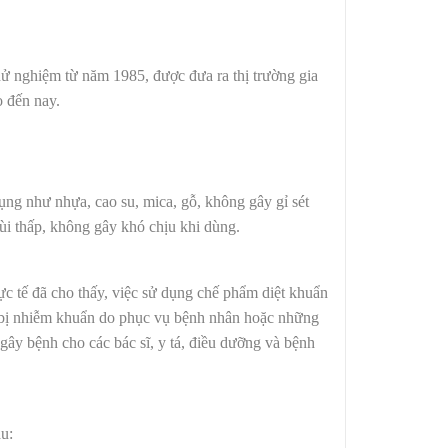
hử nghiệm từ năm 1985, được đưa ra thị trường gia
 đến nay.
ng như nhựa, cao su, mica, gỗ, không gây gỉ sét
ùi thấp, không gây khó chịu khi dùng.
hực tế đã cho thấy, việc sử dụng chế phẩm diệt khuẩn
 cụ bị nhiễm khuẩn do phục vụ bệnh nhân hoặc những
 gây bệnh cho các bác sĩ, y tá, điều dưỡng và bệnh
u: