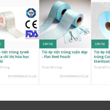
ệ
Liên hệ
Liên hệ
 tiệt trùng tyvek
Túi ép tiệt trùng cuộn dẹp
Túi ép ti
a chỉ thị hóa học
- Flat Reel Pouch
trùng Cu
đỏ
Steriliza
iệt trùng
Túi ép tiệt trùng
Túi ép tiệt t
DinhVietMedical Co.,Ltd
DinhVietMedical Co.,Ltd