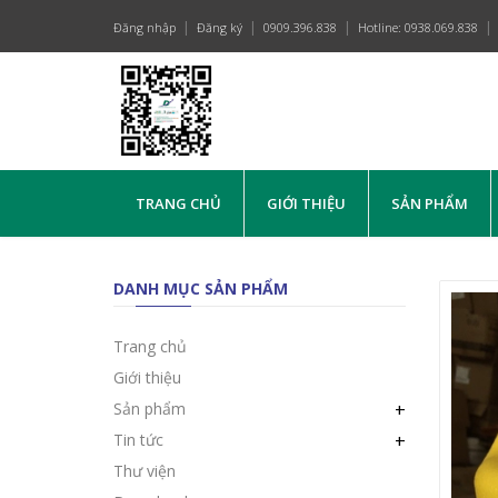
Đăng nhập
Đăng ký
0909.396.838
Hotline: 0938.069.838
TRANG CHỦ
GIỚI THIỆU
SẢN PHẨM
DANH MỤC SẢN PHẨM
Trang chủ
Giới thiệu
Sản phẩm
+
Tin tức
+
Thư viện