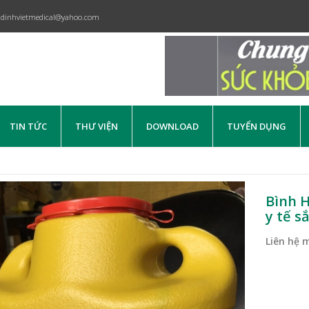
dinhvietmedical@yahoo.com
TIN TỨC
THƯ VIỆN
DOWNLOAD
TUYỂN DỤNG
Bình H
y tế s
Liên hệ 