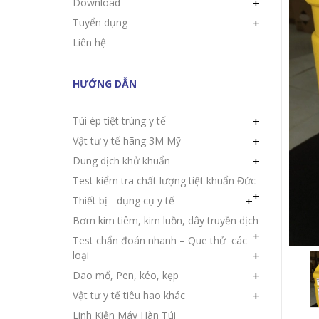
Download
+
Tuyển dụng
+
Liên hệ
HƯỚNG DẪN
Túi ép tiệt trùng y tế
+
Vật tư y tế hãng 3M Mỹ
+
Dung dịch khử khuẩn
+
Test kiểm tra chất lượng tiệt khuẩn Đức
+
Thiết bị - dụng cụ y tế
+
Bơm kim tiêm, kim luồn, dây truyền dịch
+
Test chẩn đoán nhanh – Que thử các
loại
+
Dao mổ, Pen, kéo, kẹp
+
Vật tư y tế tiêu hao khác
+
Linh Kiện Máy Hàn Túi