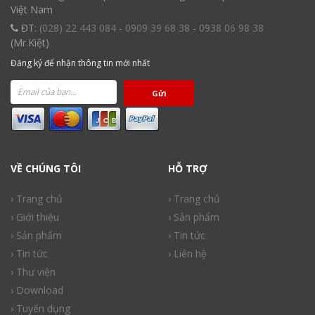
Việt Nam
ĐT:
(028) 22 443 084
-
0909 39 68 38
-
0938 06 98 38
(Mr.Kiệt)
Đăng ký để nhận thông tin mới nhất
Gửi
VỀ CHÚNG TÔI
HỖ TRỢ
› Trang chủ
› Trang chủ
› Giới thiệu
› Sản phẩm
› Sản phẩm
› Tin tức
› Tin tức
› Liên hệ
› Thư viện
› Download
› Tuyển dụng