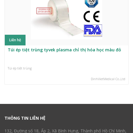
Liên hệ
Túi ép tiệt trùng tyvek plasma chỉ thị hóa học màu đỏ
Túi ép tiệt trùng
DinhVietMedical Co.,Ltd
THÔNG TIN LIÊN HỆ
132, Đường số 18, Ấp 2, Xã Bình Hưng, Thành phố Hồ Chí Minh,