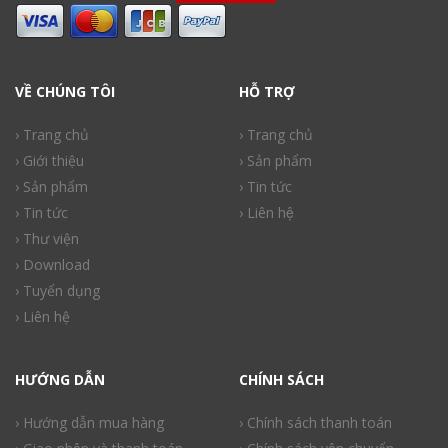
VỀ CHÚNG TÔI
HỖ TRỢ
› Trang chủ
› Trang chủ
› Giới thiệu
› Sản phẩm
› Sản phẩm
› Tin tức
› Tin tức
› Liên hệ
› Thư viện
› Download
› Tuyển dụng
› Liên hệ
HƯỚNG DẪN
CHÍNH SÁCH
› Hướng dẫn mua hàng
› Chính sách thanh toán