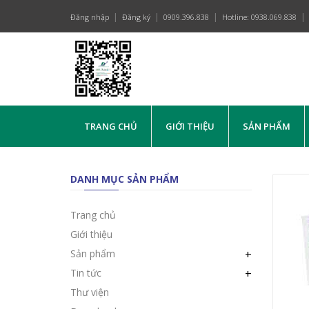
Đăng nhập
Đăng ký
0909.396.838
Hotline: 0938.069.838
TRANG CHỦ
GIỚI THIỆU
SẢN PHẨM
DANH MỤC SẢN PHẨM
Trang chủ
Giới thiệu
Sản phẩm
+
Tin tức
+
Thư viện