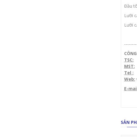
Đầu tô
Lưỡi c
Lưỡi c
--------
CÔNG 
TSC:
1
MST:
Tel :
(
Web:
E-mai
SẢN PH