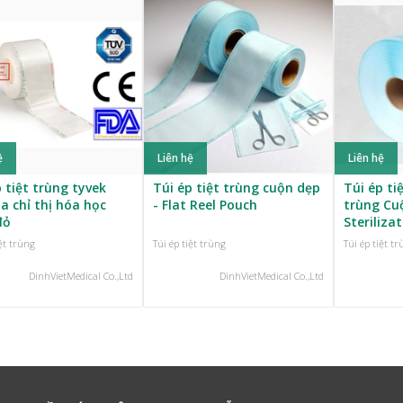
ệ
Liên hệ
Liên hệ
 tiệt trùng tyvek
Túi ép tiệt trùng cuộn dẹp
Túi ép ti
a chỉ thị hóa học
- Flat Reel Pouch
trùng Cu
đỏ
Steriliza
iệt trùng
Túi ép tiệt trùng
Túi ép tiệt t
DinhVietMedical Co.,Ltd
DinhVietMedical Co.,Ltd