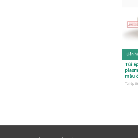
Liên h
Túi ép
plasm
màu 
Túi ép t