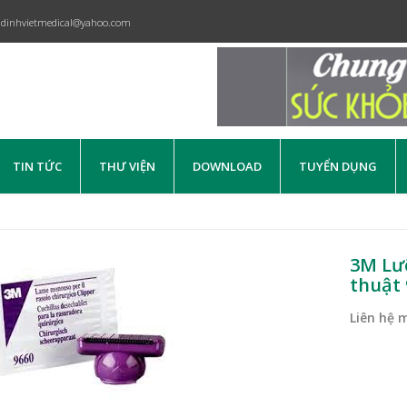
dinhvietmedical@yahoo.com
TIN TỨC
THƯ VIỆN
DOWNLOAD
TUYỂN DỤNG
3M Lưỡ
thuật 
Liên hệ 