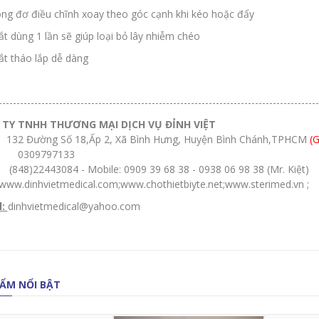
ng đơ điều chĩnh xoay theo góc cạnh khi kéo hoặc đẩy
ắt dùng 1 lần sẽ giúp loại bỏ lây nhiễm chéo
ắt tháo lắp dễ dàng
------------------------------------------------------------------------------------------
TY TNHH THƯƠNG MẠI DỊCH VỤ ĐỈNH VIỆT
32 Đường Số 18,Ấp 2, Xã Bình Hưng, Huyện Bình Chánh,TPHCM
(
0309797133
848)22443084 - Mobile: 0909 39 68 38 - 0938 06 98 38 (Mr. Kiệt)
www.dinhvietmedical.com
;
www.chothietbiyte.
net;
www.sterimed.vn
;
l:
dinhvietmedical@yahoo.com
ẨM NỔI BẬT