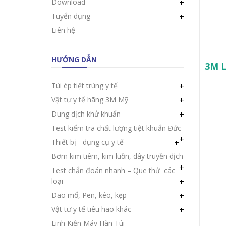
Download
+
Tuyển dụng
+
Liên hệ
HƯỚNG DẪN
3M L
Túi ép tiệt trùng y tế
+
Vật tư y tế hãng 3M Mỹ
+
Dung dịch khử khuẩn
+
Test kiểm tra chất lượng tiệt khuẩn Đức
+
Thiết bị - dụng cụ y tế
+
Bơm kim tiêm, kim luồn, dây truyền dịch
+
Test chẩn đoán nhanh – Que thử các
loại
+
Dao mổ, Pen, kéo, kẹp
+
Vật tư y tế tiêu hao khác
+
Linh Kiện Máy Hàn Túi