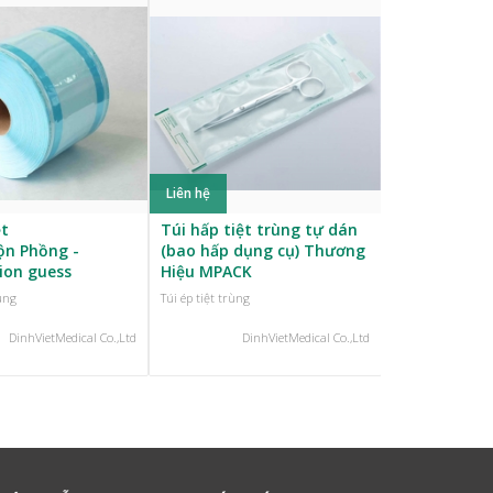
Liên hệ
Liên hệ
ệt
Túi hấp tiệt trùng tự dán
Giấy Gói, Kh
ộn Phồng -
(bao hấp dụng cụ) Thương
Y Tế vải không dệt SMS,
tion guess
Hiệu MPACK
SMMMS
rùng
Túi ép tiệt trùng
Túi ép tiệt trùng
DinhVietMedical Co.,Ltd
DinhVietMedical Co.,Ltd
Din