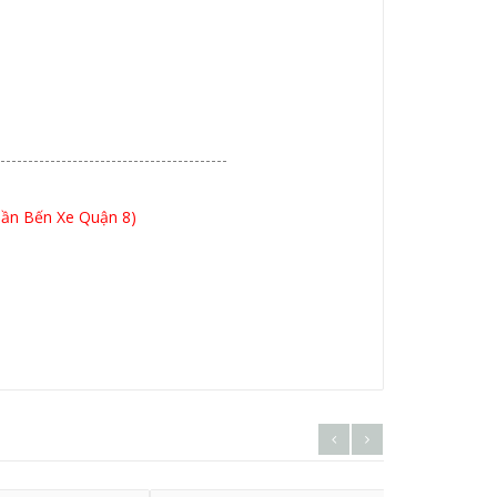
-----------------------------------------
Gần Bến Xe Quận 8)