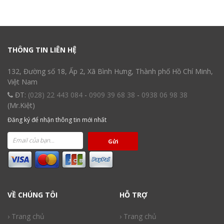
THÔNG TIN LIÊN HỆ
132, Đường số 18, Ấp 2, Xã Bình Hưng, Thành phố Hồ Chí Minh,
Việt Nam
ĐT:
(028) 22 443 084
-
0909 39 68 38
-
0938 06 98 38
(Mr.Kiệt)
Đăng ký để nhận thông tin mới nhất
Gửi
VỀ CHÚNG TÔI
HỖ TRỢ
› Trang chủ
› Trang chủ