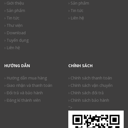
› Giới thiệu
› Sản phẩm
› Sản phẩm
› Tin tức
› Tin tức
› Liên hệ
› Thư viện
› Download
› Tuyển dụng
› Liên hệ
HƯỚNG DẪN
CHÍNH SÁCH
› Hướng dẫn mua hàng
› Chính sách thanh toán
› Giao nhận và thanh toán
› Chính sách vận chuyển
› Đổi trả và bảo hành
› Chính sách đổi trả
› Đăng kí thành viên
› Chính sách bảo hành
">