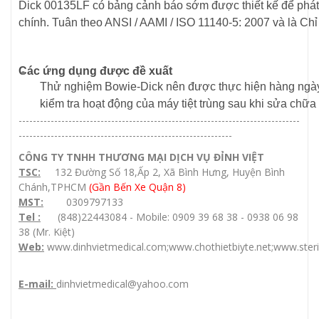
Dick 00135LF có bảng cảnh báo sớm được thiết kế để phát h
chính.
Tuân theo ANSI / AAMI / ISO 11140-5: 2007 và là Chỉ
Các ứng dụng được đề xuất
Thử nghiệm Bowie-Dick nên được thực hiện hàng ngày tr
kiểm tra hoạt động của máy tiệt trùng sau khi sửa chữa 
-------------------------------------------------------------------------------
------------------------------------------------------------
CÔNG TY TNHH THƯƠNG MẠI DỊCH VỤ ĐỈNH VIỆT
TSC:
132 Đường Số 18,Ấp 2, Xã Bình Hưng, Huyện Bình
Chánh,TPHCM
(Gần Bến Xe Quận 8)
MST:
0309797133
Tel :
(848)22443084 - Mobile: 0909 39 68 38 - 0938 06 98
38 (Mr. Kiệt)
Web:
www.dinhvietmedical.com
;
www.chothietbiyte.
net;
www.ster
E-mail:
dinhvietmedical@yahoo.com