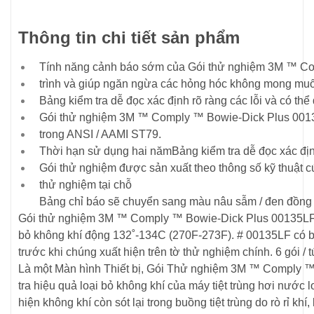
Thông tin chi tiết sản phẩm
Tính năng cảnh báo sớm của Gói thử nghiệm 3M ™ Comp
trình và giúp ngăn ngừa các hỏng hóc không mong mu
Bảng kiểm tra dễ đọc xác định rõ ràng các lỗi và có th
Gói thử nghiệm 3M ™ Comply ™ Bowie-Dick Plus 0013
trong ANSI / AAMI ST79.
Thời hạn sử dụng hai năm
Bảng kiểm tra dễ đọc xác địn
Gói thử nghiệm được sản xuất theo thông số kỹ thuật cứ
thử nghiệm tại chỗ
Bảng chỉ báo sẽ chuyển sang màu nâu sẫm / đen đồng nhấ
Gói thử nghiệm 3M ™ Comply ™ Bowie-Dick Plus 00135LF đượ
bỏ không khí động 132˚-134C (270F-273F).
# 00135LF có b
trước khi chúng xuất hiện trên tờ thử nghiệm chính.
6 gói / t
Là một Màn hình Thiết bị, Gói Thử nghiệm 3M ™ Comply 
tra hiệu quả loại bỏ không khí của máy tiệt trùng hơi nước
hiện không khí còn sót lại trong buồng tiệt trùng do rò rỉ k