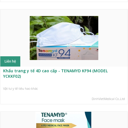
Liên hệ
Khẩu trang y tế 4D cao cấp - TENAMYD KF94 (MODEL
YCKKF02)
Vật tư y tế tiêu hao khác
DinhVietMedical Co.,Ltd