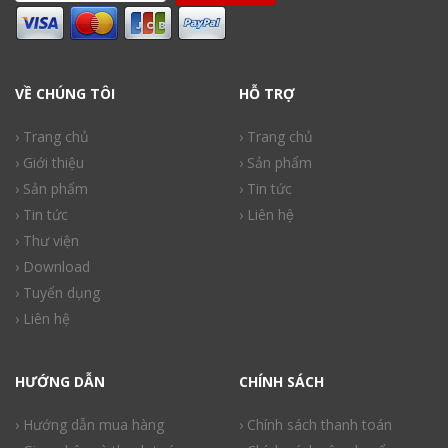
VỀ CHÚNG TÔI
HỖ TRỢ
› Trang chủ
› Trang chủ
› Giới thiệu
› Sản phẩm
› Sản phẩm
› Tin tức
› Tin tức
› Liên hệ
› Thư viện
› Download
› Tuyển dụng
› Liên hệ
HƯỚNG DẪN
CHÍNH SÁCH
› Hướng dẫn mua hàng
› Chính sách thanh toán