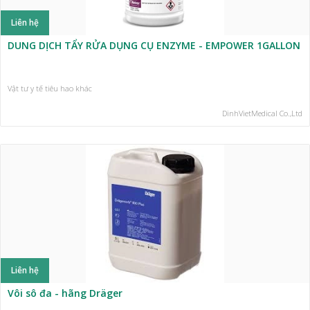
Liên hệ
DUNG DỊCH TẨY RỬA DỤNG CỤ ENZYME - EMPOWER 1GALLON
Vật tư y tế tiêu hao khác
DinhVietMedical Co.,Ltd
Liên hệ
Vôi sô đa - hãng Dräger