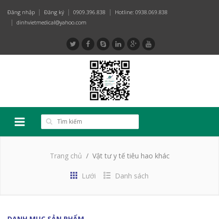
Đăng nhập
Đăng ký
0909.396.838
Hotline: 0938.069.838
dinhvietmedical@yahoo.com
Trang chủ
Vật tư y tế tiêu hao khác
Lưới
Danh sách
DANH MỤC SẢN PHẨM