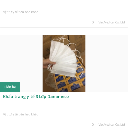
Vật tư y tế tiêu hao khác
DinhVietMedical Co.,Ltd
Liên hệ
Khẩu trang y tế 3 Lớp Danameco
Vật tư y tế tiêu hao khác
DinhVietMedical Co.,Ltd