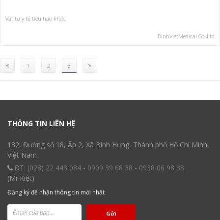
Vật tư y tế tiêu hao khác
DinhVietMedical Co.,Ltd
(current)
1
2
3
THÔNG TIN LIÊN HỆ
132, Đường số 18, Ấp 2, Xã Bình Hưng, Thành phố Hồ Chí Minh,
Việt Nam
ĐT:
(028) 22 443 084
-
0909 39 68 38
-
0938 06 98 38
(Mr.Kiệt)
Đăng ký để nhận thông tin mới nhất
Gửi