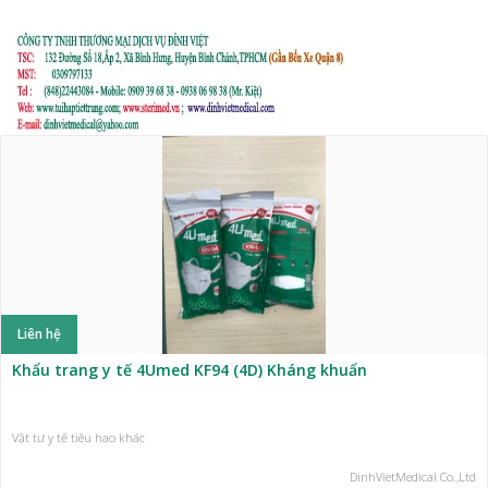
Liên hệ
Khẩu trang y tế 4Umed KF94 (4D) Kháng khuẩn
Vật tư y tế tiêu hao khác
DinhVietMedical Co.,Ltd