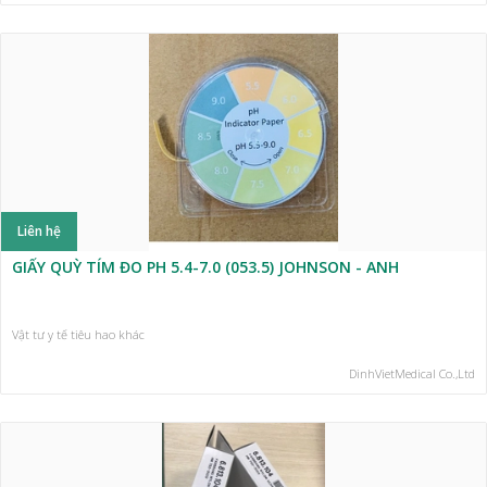
Liên hệ
GIẤY QUỲ TÍM ĐO PH 5.4-7.0 (053.5) JOHNSON - ANH
Vật tư y tế tiêu hao khác
DinhVietMedical Co.,Ltd