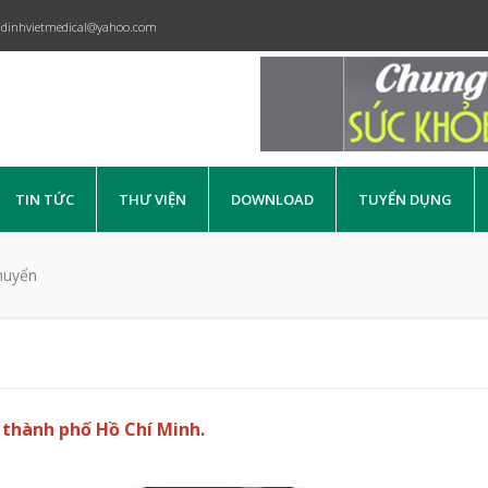
dinhvietmedical@yahoo.com
TIN TỨC
THƯ VIỆN
DOWNLOAD
TUYỂN DỤNG
huyển
 thành phố Hồ Chí Minh.