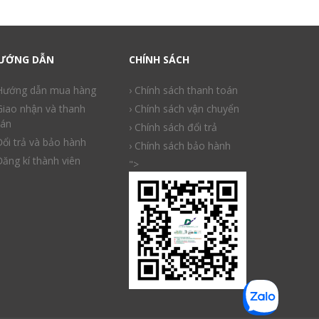
ƯỚNG DẪN
CHÍNH SÁCH
 Hướng dẫn mua hàng
› Chính sách thanh toán
Giao nhận và thanh
› Chính sách vận chuyển
án
› Chính sách đổi trả
Đổi trả và bảo hành
› Chính sách bảo hành
Đăng kí thành viên
">