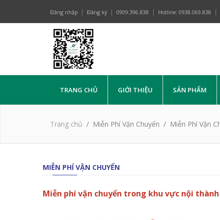
Đăng nhập
Đăng ký
0909.396.838
Hotline: 0938.069.838
TRANG CHỦ
GIỚI THIỆU
SẢN PHẨM
Trang chủ
Miễn Phí Vận Chuyển
Miễn Phí Vận C
MIỄN PHÍ VẬN CHUYỂN
Miễn phí vận chuyển trong khu vực nội thành