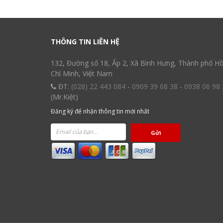
THÔNG TIN LIÊN HỆ
132, Đường số 18, Ấp 2, Xã Bình Hưng, Thành phố H
Chí Minh, Việt Nam
ĐT:
(028) 22 443 084
-
0909 39 68 38
-
0938 06 98 
(Mr.Kiệt)
Đăng ký để nhận thông tin mới nhất
Gửi