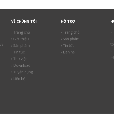
VỀ CHÚNG TÔI
HỖ TRỢ
H
ồ
› Trang chủ
› Trang chủ
›
› Giới thiệu
› Sản phẩm
› 
38
to
› Sản phẩm
› Tin tức
› 
› Tin tức
› Liên hệ
› 
› Thư viện
› Download
› Tuyển dụng
› Liên hệ