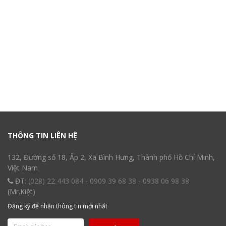
THÔNG TIN LIÊN HỆ
132, Đường số 18, Ấp 2, Xã Bình Hưng, Thành phố Hồ Chí Minh,
Việt Nam
ĐT:
(028) 22 443 084
-
0909 39 68 38
-
0938 06 98 38
(Mr.Kiệt)
Đăng ký để nhận thông tin mới nhất