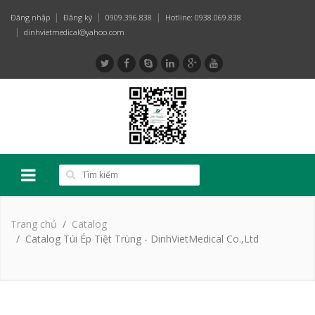
Đăng nhập
Đăng ký
0909.396.838
Hotline: 0938.069.838
dinhvietmedical@yahoo.com
Trang chủ
Catalog
Catalog Túi Ép Tiệt Trùng - DinhVietMedical Co.,Ltd