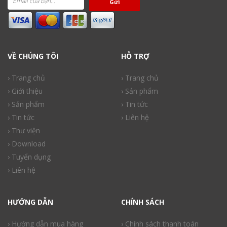
Gửi
VỀ CHÚNG TÔI
HỖ TRỢ
› Trang chủ
› Trang chủ
› Giới thiệu
› Sản phẩm
› Sản phẩm
› Tin tức
› Tin tức
› Liên hệ
› Thư viện
› Download
› Tuyển dụng
› Liên hệ
HƯỚNG DẪN
CHÍNH SÁCH
› Hướng dẫn mua hàng
› Chính sách thanh toán