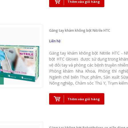
Thêm vào giỏ hàng
Găng tay khám không bột Nitrile HTC
Liên hệ
Găng tay khám không bột Nitrile HTC - N
bột HTC Gloves được sử dụng trong khám
vệ đôi tay và phòng các bệnh truyền nhi
Phòng khám Nha Khoa, Phòng thí ngh
Ngành chế biến Thực phẩm, Sản xuất Sữa
Nông nghiệp, Chăm sóc Thú Y, Trạm kiểm 
Thêm vào giỏ hàng
Găng tay không bột Polyethylene co giãn dùng m