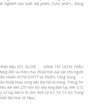
 vật Nghành Sản Xuất: Mỹ phẩm, Dược phẩm… Đóng
 - Nhãn hiệu HTC GLOVE : GĂNG TAY LATEX PHẪU
ng đến sự mềm mại, thoải mái vừa vặn cho người
t tiêu chuẩn ASTM D3577 và EN455. Công Dụng: –
u thuật hoặc công việc đòi hỏi vô trùng. Thông Tin
iều dài Min 270 mm Độ dày lòng bàn tay Min 0.12
cổ tay Min 0.10 mm Kích cỡ 6.5 7.0 7.5 8.0 Trọng
Trước lão hoá: 26 Mpa...