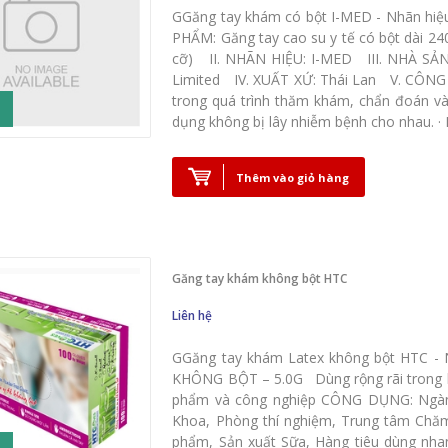
GGăng tay khám có bột I-MED - Nhãn hi
PHẨM: Găng tay cao su y tế có bột dài 24
cỡ) II. NHÃN HIỆU: I-MED III. NHÀ SẢN 
Limited IV. XUẤT XỨ: Thái Lan V. CÔ
trong quá trình thăm khám, chẩn đoán và
dụng không bị lây nhiễm bệnh cho nhau. · 
Thêm vào giỏ hàng
Găng tay khám không bột HTC
Liên hệ
GGăng tay khám Latex không bột HTC 
KHÔNG BỘT – 5.0G Dùng rộng rãi trong k
phẩm và công nghiệp CÔNG DỤNG: Ngàn
Khoa, Phòng thí nghiệm, Trung tâm Chă
phẩm, Sản xuất Sữa, Hàng tiêu dùng nh