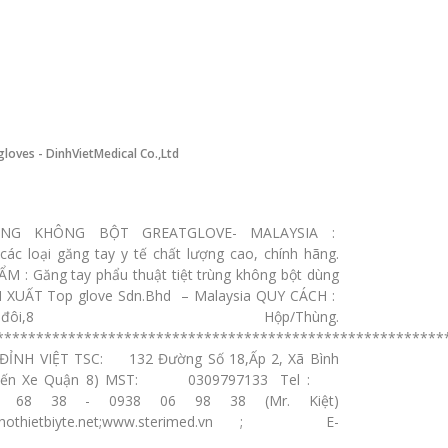
loves - DinhVietMedical Co.,Ltd
NG KHÔNG BỘT GREATGLOVE- MALAYSIA :
các loại găng tay y tế chất lượng cao, chính hãng.
 Găng tay phẩu thuật tiệt trùng không bột dùng
 XUẤT Top glove Sdn.Bhd – Malaysia QUY CÁCH :
,8 Hộp/Thùng.
********************************************************
NH VIỆT TSC: 132 Đường Số 18,Ấp 2, Xã Bình
ần Bến Xe Quận 8) MST: 0309797133 Tel :
 39 68 38 - 0938 06 98 38 (Mr. Kiệt)
w.chothietbiyte.net;www.sterimed.vn ; E-