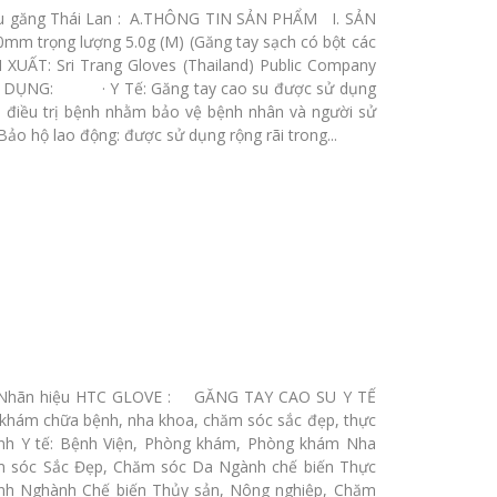
ệu găng Thái Lan : A.THÔNG TIN SẢN PHẨM I. SẢN
0mm trọng lượng 5.0g (M) (Găng tay sạch có bột các
XUẤT: Sri Trang Gloves (Thailand) Public Company
NG DỤNG: · Y Tế: Găng tay cao su được sử dụng
 điều trị bệnh nhằm bảo vệ bệnh nhân và người sử
Bảo hộ lao động: được sử dụng rộng rãi trong...
- Nhãn hiệu HTC GLOVE : GĂNG TAY CAO SU Y TẾ
hám chữa bệnh, nha khoa, chăm sóc sắc đẹp, thực
h Y tế: Bệnh Viện, Phòng khám, Phòng khám Nha
m sóc Sắc Đẹp, Chăm sóc Da Ngành chế biến Thực
anh Nghành Chế biến Thủy sản, Nông nghiệp, Chăm