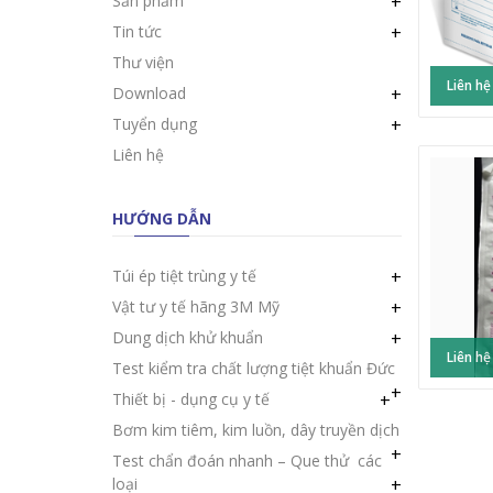
Sản phẩm
+
Tin tức
+
Thư viện
Liên hệ
Download
+
Tuyển dụng
+
Liên hệ
HƯỚNG DẪN
Túi ép tiệt trùng y tế
+
Vật tư y tế hãng 3M Mỹ
+
Dung dịch khử khuẩn
+
Liên hệ
Test kiểm tra chất lượng tiệt khuẩn Đức
+
Thiết bị - dụng cụ y tế
+
Bơm kim tiêm, kim luồn, dây truyền dịch
+
Test chẩn đoán nhanh – Que thử các
loại
+