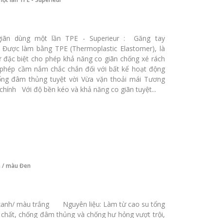
 giãn dùng một lần TPE - Superieur : Găng tay
Được làm bằng TPE (Thermoplastic Elastomer), là
ử đặc biệt cho phép khả năng co giãn chống xé rách
 phép cầm nắm chắc chắn đối với bất kể hoạt động
ống đâm thủng tuyệt vời Vừa vặn thoải mái Tương
chính Với độ bền kéo và khả năng co giãn tuyệt...
h / màu Đen
 xanh/ màu trắng Nguyên liệu: Làm từ cao su tổng
chất, chống đâm thủng và chống hư hỏng vượt trội,