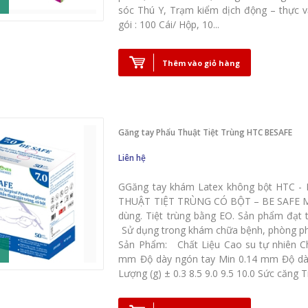
sóc Thú Y, Trạm kiểm dịch động – thực
gói : 100 Cái/ Hộp, 10...
Thêm vào giỏ hàng
Găng tay Phẩu Thuật Tiệt Trùng HTC BESAFE
Liên hệ
GGăng tay khám Latex không bột HTC
THUẬT TIỆT TRÙNG CÓ BỘT – BE SAFE Ma
dùng. Tiệt trùng bằng EO. Sản phẩm đạ
Sử dụng trong khám chữa bệnh, phòng phẫ
Sản Phẩm: Chất Liệu Cao su tự nhiên Ch
mm Độ dày ngón tay Min 0.14 mm Độ dày 
Lượng (g) ± 0.3 8.5 9.0 9.5 10.0 Sức căng 