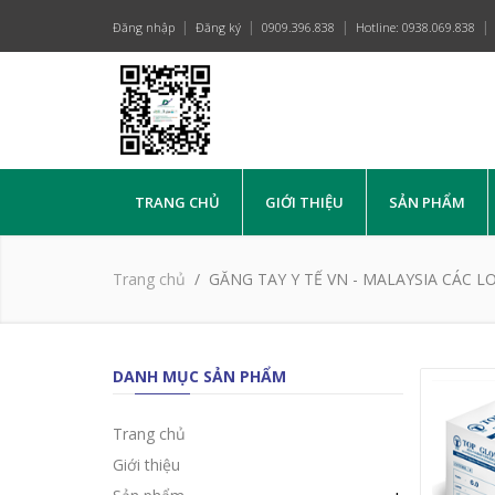
Đăng nhập
Đăng ký
0909.396.838
Hotline: 0938.069.838
TRANG CHỦ
GIỚI THIỆU
SẢN PHẨM
Trang chủ
GĂNG TAY Y TẾ VN - MALAYSIA CÁC LO
DANH MỤC SẢN PHẨM
Trang chủ
Giới thiệu