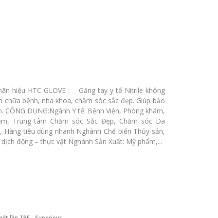
hãn hiệu HTC GLOVE : Găng tay y tế Nitrile không
 chữa bệnh, nha khoa, chăm sóc sắc đẹp. Giúp bảo
ễm. CÔNG DỤNG:Ngành Y tế: Bệnh Viện, Phòng khám,
iệm, Trung tâm Chăm sóc Sắc Đẹp, Chăm sóc Da
, Hàng tiêu dùng nhanh Nghành Chế biến Thủy sản,
dịch động – thực vật Nghành Sản Xuất: Mỹ phẩm,...
ột lần TPE - Superieur