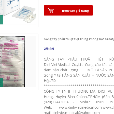
Thêm vào giỏ hàng
Găng tay phẩu thuật tiệt trùng không bột Greatg
Liên hệ
GĂNG TAY PHẨU THUẬT TIỆT TRÙ
DinhVietMedical Co.,Ltd Cung cấp tất cả 
đãm bảo chất lượng. MÔ TẢ SẢN PHẨM :
trong Y tế HÃNG SẢN XUẤT – NƯỚC SẢN
Hộp/50 đôi
**********************************
CÔNG TY TNHH THƯƠNG MẠI DỊCH VỤ ĐỈ
Hưng, Huyện Bình Chánh,TPHCM (G
(028)22443084 - Mobile: 0909
Web: www.dinhvietmedical.com;ww
mail: dinhvietmedical@yahoo.com